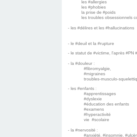
les #allergies
les #phobies
la prise de #poids
les troubles obsessionnels co
- les #délires et les #hallucinations
- le #deuil et la #rupture
- le statut de #victime, l'après #
- la #douleur :
#fibromyalgie,
#migraines
troubles-musculo-squelettiq
- les #enfants :
#apprentissages
#dyslexie
#éducation des enfants
#examens
#hyperactivité
vie #scolaire
- la #nervosité :
#anxiété, #insomnie, #ulcèr