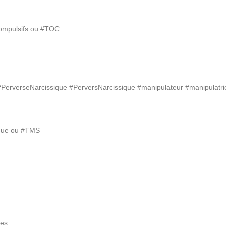
mpulsifs ou #TOC
PN #PerverseNarcissique #PerversNarcissique #manipulateur #manipula
ue ou #TMS
es