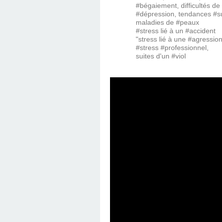
#bégaiement, difficultés de #
#dépression, tendances #sui
maladies de #peaux
#stress lié à un #accident
"stress lié à une #agressio
#stress #professionnel,
suites d'un #viol