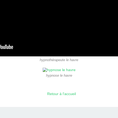
hypnothérapeute le havre
hypnose le havre
Retour à l'accueil