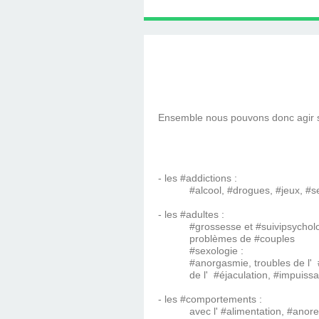
LINGUISTIQUE : C
SOUTIEN PSYCHOL
LINGUISTIQUE CH
TÉLÉPHONIQUE, T
PROGRAMMATIO
HYPNOTHÉRAPE
AVEC DIMITRI 
HYPNOBULA
SÉANCE
HAVRE
LINGUISTIQUE, P
COACHING DE
(SUITE ET F
S'EN SORT
PRATICIE
HAVRE
DIMITRI BU
Ensemble nous pouvons donc agir s
- les #addictions :
#alcool, #drogues, #jeux, #sexe
- les #adultes :
#grossesse et #suivipsycholo
problèmes de #couples
#sexologie :
#anorgasmie, troubles de l' #
de l' #éjaculation, #impuissa
- les #comportements :
avec l' #alimentation, #anorexi