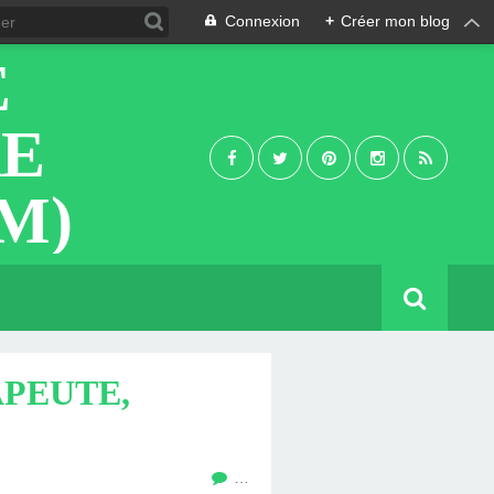
Connexion
+
Créer mon blog
E
RE
M)
PEUTE,
…