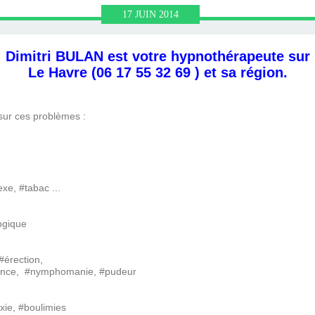
HRONOLOGIE
OGIQUE ET
RONOLOGIE
HÉRAPIE,
N NEURO
UTE LE
BULAN
N.FR
17
JUIN
2014
NL AVEC
 VIE
IN)
IR
N
Dimitri BULAN est votre hypnothérapeute sur
Le Havre
(06 17 55 32 69 ) et sa région.
LAN
ur ces problèmes :
, #tabac ...
gique
érection,
nce, #nymphomanie, #pudeur
e, #boulimies