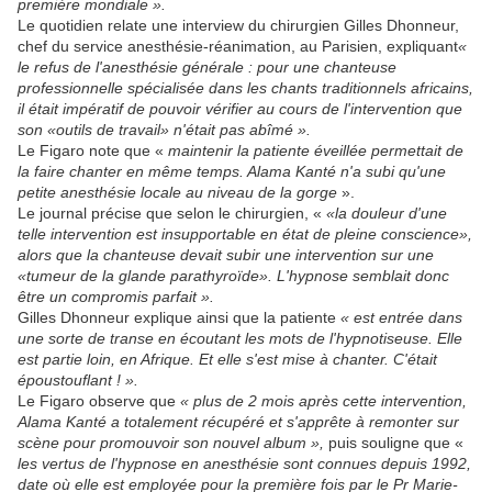
première mondiale ».
Le quotidien relate une interview du chirurgien Gilles Dhonneur,
chef du service anesthésie-réanimation, au Parisien, expliquant
«
le refus de l'anesthésie générale : pour une chanteuse
professionnelle spécialisée dans les chants traditionnels africains,
il était impératif de pouvoir vérifier au cours de l'intervention que
son «outils de travail» n'était pas abîmé ».
Le Figaro note que «
maintenir la patiente éveillée permettait de
la faire chanter en même temps. Alama Kanté n'a subi qu'une
petite anesthésie locale au niveau de la gorge
».
Le journal précise que selon le chirurgien, «
«la douleur d'une
telle intervention est insupportable en état de pleine conscience»,
alors que la chanteuse devait subir une intervention sur une
«tumeur de la glande parathyroïde». L'hypnose semblait donc
être un compromis parfait ».
Gilles Dhonneur explique ainsi que la patiente
« est entrée dans
une sorte de transe en écoutant les mots de l'hypnotiseuse. Elle
est partie loin, en Afrique. Et elle s'est mise à chanter. C'était
époustouflant ! ».
Le Figaro observe que
« plus de 2 mois après cette intervention,
Alama Kanté a totalement récupéré et s'apprête à remonter sur
scène pour promouvoir son nouvel album »,
puis souligne que «
les vertus de l'hypnose en anesthésie sont connues depuis 1992,
date où elle est employée pour la première fois par le Pr Marie-