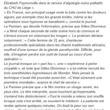
Elizabeth Faymonville dans le service d'algologie-soins palliatifs
du CHU de Liège ».
« En France, son principal usage reste la lutte contre les douleurs
aigues, par exemple chez les grands brûlés, même si les
opérations sous hypnose se banalisen
t », conclut le journal.
Le Parisien, qui dévoile l’information, précise que Gilles Dhonneur
« a filmé chaque seconde de cette scène hors du commun et
s'émeut encore en visionnant les images
». Le praticien déclare
notamment : «
Cette femme de 31 ans, chanteuse
professionnelle spécialisée dans les chants traditionnels africains,
souffrait d'une tumeur de la glande parathyroïde. Difficile, pour
elle, d'imaginer perdre son outil de travail au cours d'une
opération ».
Le journal évoque un «
pari fou
», une «
expérience à peine
croyable
», et note que Gilles Dhonneur «
a lui-même recruté les
trois anesthésites-hypnotiseurs de Mondor. Mais jamais la
technique n'avait été poussée aussi loin. «C'était sûrement une
première mondiale», avance le chef de service ».
Le Parisien précise que «
le film montre un visage serein, les
yeux clos. Le titre interprété, aussi touchant qu'impensable,
s'entend très distinctement. «Tout le monde a retenu son souffle
lorsque cela s'est arrêté, se souvient le médecin. La patiente est
restée aphone quelques minutes. On lisait la peur sur son