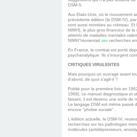
DSM-5.
Aux Etats-Unis, où le mouvement an
précédente édition (le DSM-IV), pa
sont aussi montées au créneau. Et le
NIMH), le plus gros financeur de l
atteints de maladies mentales vale
NIMH
"réorientait
ses
recherches en
En France, le combat est porté depui
psychanalytique. Ils s'insurgent con
CRITIQUES VIRULENTES
Mais pourquoi un ouvrage avant tout 
d'abord, de quoi s'agit-il ?
Publié pour la première fois en 195
1968), ce manuel diagnostique et s
faisant, il est devenu une sorte de
Le langage DSM est même passé dan
encore "phobie sociale"...
L'édition actuelle, le DSM-IV, recen
recherches sur les pathologies ment
molécules (antidépresseurs, anxioly