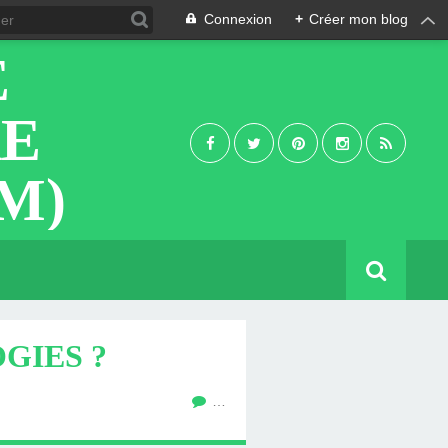
Connexion
+
Créer mon blog
E
RE
M)
GIES ?
…