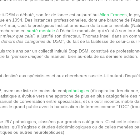
ti-DSM a débuté, son fer de lance est aujourd'hui
Allen Frances
, le ps
rue en 1994. Des instances professionnelles, dont une branche de l'As
 4 mai, c'est le prestigieux Institut américain de la santé mentale (Nati
a recherche en
santé mentale
à l'échelle mondiale, qui s'est à son tour
nt mieux que cela",
a justifié son directeur, Thomas Insel, dans un com
 dehors des catégories du DSM"
, du fait de la faiblesse de celui-ci sur 
s trois ans par un collectif intitulé Stop DSM, constitué de profession
tre la
"pensée unique"
du manuel, bien au-delà de sa dernière édition.
destiné aux spécialistes et aux chercheurs suscite-t-il autant d'inquiét
2, avec une liste de moins de cent
pathologies
(d'inspiration freudienne
tatistique a évolué vers une approche de plus en plus catégorielle de
 manuel de conversation entre spécialistes, et un outil incontournable 
s le grand public avec la banalisation de termes comme "TOC" (troub
se 297 pathologies, classées par grandes catégories. C'est cette classifi
ales, qu'il s'agisse d'études épidémiologiques ou de celles menées par
tiques ou autres neuroleptiques).