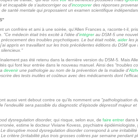
é et incapable de s'autocorriger ou d'
incorporer
des réponses provenant 
ns de santé mentale qui proposaient un examen scientifique indépendant
S"
ant un confrère et ami à une soirée, qu'Allen Frances a, raconte-t-il, pr
e.
"Ce médecin était très excité à l'idée d'
intégrer
au DSM-5 une nouvelle
 précocement des troubles psychotiques. Le but était noble,
aider
les j
'ai appris en travaillant sur les trois précédentes éditions du DSM que
silencieux."
finalement pas été retenu dans la dernière version du DSM-5. Mais Allen
tités qui font leur entrée dans le nouveau manuel. Ainsi des
"troubles co
va
devenir
une pathologie au nom de la prévention de la maladie d'
Alzh
scrire des tests inutiles et coûteux avec des médicaments dont l'efficaci
ont aussi vent debout contre ce qu'ils nomment une
"pathologisation du
 l'endeuillé sera passible du diagnostic d'épisode dépressif majeur et
ood dysregulation disorder,
qui risque, selon eux, de
faire
entrer
dans l
erronée,
estime le docteur Viviane Kovess, psychiatre épidémiologiste, 
.
Le disruptive mood dysregulation disorder correspond à une irritabilité
Le critère (irritabilité plus trois grosses colères par semaine pendant pl