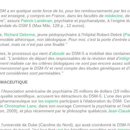
DSM a en quelque sorte force de loi, pour les remboursements par les
qui est enseigné, y compris en France, dans les facultés de
médecine
, de
re",
assure
Patrick Landman
, psychiatre et psychanalyste, à l'origin
andale du DSM 5
(Max Milo, 128 p., 12 euros).
es,
Richard Delorme
, jeune pédopsychiatre à l'hôpital Robert-Debré (
Pa
modèle athéorique, non idéologique. Pour moi, c'est la porte d'entrée
tuel, mais ce n'est pas une finalité."
s, le processus qui vient d'
aboutir
au DSM-5 a mobilisé des centaines
ail.
"L'ambition de départ des responsables de la révision était d'
intégr
ment réalisée car les critères biologiques ne sont pas encore assez sol
mensionnel que le DSM-IV et rend compte des études génétiques et d'
ent considérées sont perméables."
MACEUTIQUE
à l'Association américaine de psychiatrie 25 millions de dollars (19 mill
a qualité scientifique, accusent les détracteurs du DSM-5. L'une des prin
e pharmaceutique sur
les experts
participant à l'élaboration du DSM. Ce
ain
Christopher Lane
, dans son ouvrage
Comment la psychiatrie et l'in
n, 2009), et plus récemment par le philosophe québécois
Jean-Claud
 l'université de Duke (Caroline du Nord), qui avait coordonné le DSM-IV
roupes de travail,
"qui leur font
voir
les bénéfices possibles mais
ignore