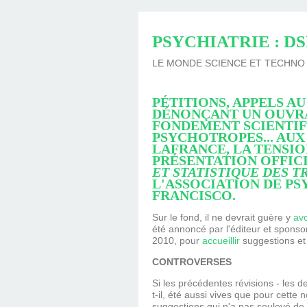
LINGUISTIQUE : C
SOUTIEN PSYCHOL
LINGUISTIQUE CH
TÉLÉPHONIQUE, T
PROGRAMMATIO
HYPNOTHÉRAPE
AVEC DIMITRI 
HYPNOBULA
SÉANCE
HAVRE
PSYCHIATRIE : D
LINGUISTIQUE, P
COACHING DE
(SUITE ET F
S'EN SORT
PRATICIE
HAVRE
LE MONDE SCIENCE ET TECHNO | 13.
DIMITRI BU
PÉTITIONS, APPELS A
DÉNONÇANT UN OUV
FONDEMENT SCIENTIF
PSYCHOTROPES... AUX
LA
FRANCE
,
LA TENSIO
PRÉSENTATION OFFIC
ET STATISTIQUE DES 
L'ASSOCIATION DE PSY
FRANCISCO
.
Sur le fond, il ne devrait guère y
avo
été annoncé par l'éditeur et sponsor
2010, pour
accueillir
suggestions et 
CONTROVERSES
Si les précédentes révisions - les 
t-il, été aussi vives que pour cett
suggestions qui n'a pas soulevé de