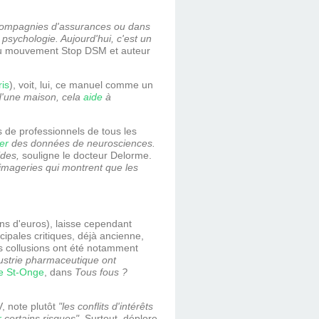
 compagnies d'assurances ou dans
 psychologie. Aujourd'hui, c'est un
e du mouvement Stop DSM et auteur
ris
), voit, lui, ce manuel comme un
 d'une maison, cela
aide
à
 de professionnels de tous les
er
des données de neurosciences.
ides,
souligne le docteur Delorme.
imageries qui montrent que les
ions d'euros), laisse cependant
cipales critiques, déjà ancienne,
s collusions ont été notamment
dustrie pharmaceutique ont
e St-Onge
, dans
Tous fous ?
, note plutôt
"les conflits d'intérêts
r
certains risques"
. Surtout, déplore-