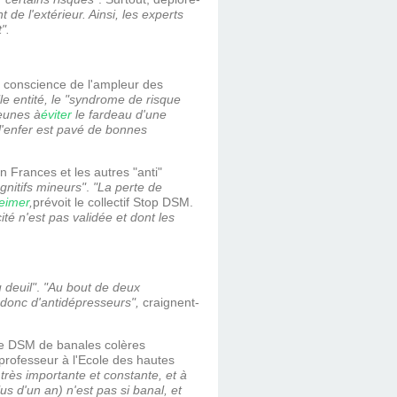
de l'extérieur. Ainsi, les experts
".
is conscience de l'ampleur des
 entité, le "syndrome de risque
eunes à
éviter
le fardeau d'une
 l'enfer est pavé de bonnes
 Frances et les autres "anti"
gnitifs mineurs"
.
"La perte de
eimer
,
prévoit le collectif Stop DSM.
té n'est pas validée et dont les
 deuil"
.
"Au bout de deux
 donc d'antidépresseurs",
craignent-
e DSM de banales colères
professeur à l'Ecole des hautes
 très importante et constante, et à
us d'un an) n'est pas si banal, et