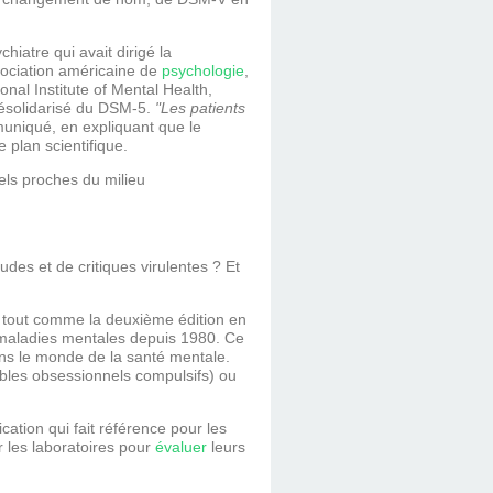
ychiatre qui avait dirigé la
sociation américaine de
psychologie
,
onal Institute of Mental Health,
 désolidarisé du DSM-5.
"Les patients
muniqué, en expliquant que le
le plan scientifique.
nels proches du milieu
udes et de critiques virulentes ? Et
, tout comme la deuxième édition en
s maladies mentales depuis 1980. Ce
dans le monde de la santé mentale.
les obsessionnels compulsifs) ou
cation qui fait référence pour les
 les laboratoires pour
évaluer
leurs