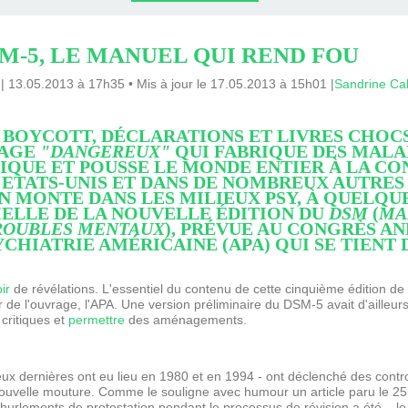
HRONOLOGIE
OGIQUE ET
RONOLOGIE
HÉRAPIE,
N NEURO
UTE LE
BULAN
N.FR
SM-5, LE MANUEL QUI REND FOU
NL AVEC
 VIE
IN)
IR
N
05.2013 à 17h35 • Mis à jour le 17.05.2013 à 15h01 |
Sandrine Ca
LAN
U BOYCOTT, DÉCLARATIONS ET
LIVRES
CHOCS
RAGE
"DANGEREUX"
QUI FABRIQUE DES MALA
IQUE ET POUSSE LE MONDE ENTIER À LA
CO
 ETATS-UNIS ET DANS DE NOMBREUX AUTRES
N MONTE DANS LES MILIEUX PSY
, À QUELQU
IELLE DE LA NOUVELLE ÉDITION DU
DSM
(
MA
TROUBLES MENTAUX
), PRÉVUE AU CONGRÈS A
CHIATRIE AMÉRICAINE (APA) QUI SE TIENT D
ir
de révélations. L'essentiel du contenu de cette cinquième édition de l
 de l'ouvrage, l'APA. Une version préliminaire du DSM-5 avait d'ailleurs
critiques et
permettre
des aménagements.
deux dernières ont eu lieu en 1980 et en 1994 - ont déclenché des contr
e nouvelle mouture. Comme le souligne avec humour un article paru le 25
 hurlements de protestation pendant le processus de révision a été..