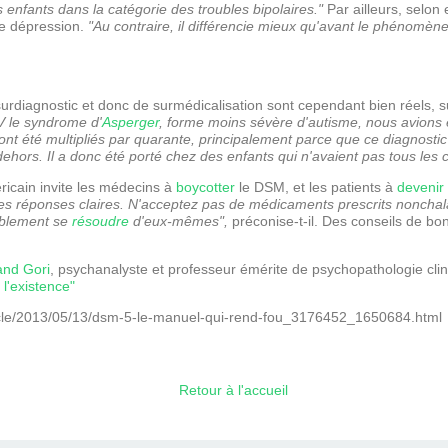
 enfants dans la catégorie des troubles bipolaires."
Par ailleurs, selon 
ne dépression.
"Au contraire, il différencie mieux qu'avant le phénomène
surdiagnostic et donc de surmédicalisation sont cependant bien réels, s
V le syndrome d'
Asperger
, forme moins sévère d'autisme, nous avions e
s ont été multipliés par quarante, principalement parce que ce diagnosti
 dehors. Il a donc été porté chez des enfants qui n'avaient pas tous les c
éricain invite les médecins à
boycotter
le DSM, et les patients à
devenir
des réponses claires. N'acceptez pas de médicaments prescrits nonc
bablement se
résoudre
d'eux-mêmes",
préconise-t-il. Des conseils de bo
and Gori
, psychanalyste et professeur émérite de psychopathologie cliniq
l'existence"
ticle/2013/05/13/dsm-5-le-manuel-qui-rend-fou_3176452_1650684.html
Retour à l'accueil