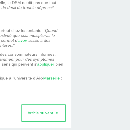
elle, le DSM ne dit pas que tout
 de deuil du trouble dépressif
urtout chez les enfants.
"Quand
stimé que cela multiplierait le
c permet d'
avoir
accès à des
ritères."
des consommateurs informés.
halamment pour des symptômes
n sens qui peuvent s'
appliquer
bien
ue à l'université d'Aix-
Marseille
:
Article suivant