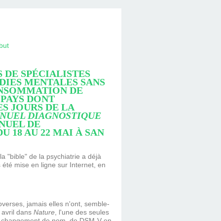
but
 DE SPÉCIALISTES
DIES MENTALES SANS
NSOMMATION
DE
 PAYS DONT
ES JOURS DE LA
NUEL DIAGNOSTIQUE
NNUEL DE
U 18 AU 22 MAI À
SAN
a "bible" de la psychiatrie a déjà
 été mise en ligne sur Internet, en
overses, jamais elles n'ont, semble-
 avril dans
Nature
, l'une des seules
. le changement de nom, de DSM-V en