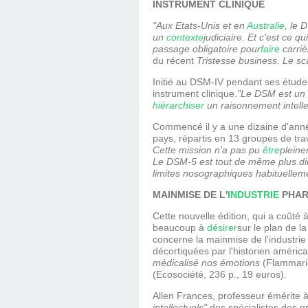
INSTRUMENT CLINIQUE
"Aux Etats-Unis et en
Australie
, le 
un
contexte
judiciaire. Et c'est ce 
passage obligatoire pour
faire
carriè
du récent
Tristesse business
.
Le sc
Initié au DSM-IV pendant ses étud
instrument clinique.
"Le DSM est un 
hiérarchiser
un raisonnement intellec
Commencé il y a une dizaine d'année
pays, répartis en 13 groupes de trav
Cette mission n'a pas pu
être
pleine
Le DSM-5 est tout de même plus di
limites nosographiques habituellem
MAINMISE DE L'
INDUSTRIE
PHAR
Cette nouvelle édition, qui a coûté 
beaucoup à
désirer
sur le plan de l
concerne la mainmise de l'industri
décortiquées par l'historien améric
médicalisé nos émotions
(Flammario
(Ecosociété, 236 p., 19 euros).
Allen Frances, professeur émérite à
intellectuels"
des spécialistes des g