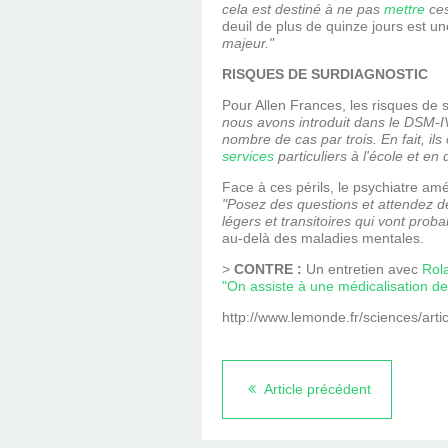
cela est destiné à ne pas
mettre
ces
deuil de plus de quinze jours est u
majeur."
RISQUES DE SURDIAGNOSTIC
Pour Allen Frances, les risques de 
nous avons introduit dans le DSM-I
nombre de cas par trois. En fait, il
services
particuliers à l'école et en
Face à ces périls, le psychiatre am
"Posez des questions et attendez 
légers et transitoires qui vont pro
au-delà des maladies mentales.
>
CONTRE :
Un entretien avec
Rol
"On assiste à une médicalisation de 
http://www.lemonde.fr/sciences/ar
Article précédent