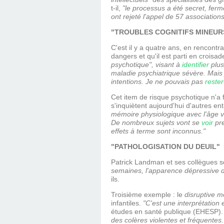
t-il,
"le processus a été secret, ferm
ont rejeté l'appel de 57 associatio
"TROUBLES COGNITIFS MINEUR
C'est il y a quatre ans, en rencontr
dangers et qu'il est parti en croisad
psychotique", visant à
identifier
plus
maladie psychiatrique sévère. Mais j
intentions. Je ne pouvais pas
rester
Cet item de risque psychotique n'a 
s'inquiètent aujourd'hui d'autres en
mémoire physiologique avec l'âge 
De nombreux sujets vont se
voir
pre
effets à terme sont inconnus."
"PATHOLOGISATION DU DEUIL"
Patrick Landman et ses collègues s
semaines, l'apparence dépressive de
ils.
Troisième exemple : le
disruptive m
infantiles.
"C'est une interprétation 
études en santé publique (EHESP)
des colères violentes et fréquentes. 