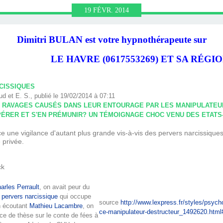
HRONOLOGIE
OGIQUE ET
RONOLOGIE
HÉRAPIE,
N NEURO
UTE LE
BULAN
N.FR
19
FÉVR.
2014
NL AVEC
 VIE
IN)
IR
N
Dimitri BULAN est votre hypnothérapeute sur
LE HAVRE (0617553269) ET SA RÉGIO
LAN
CISSIQUES
d et E. S., publié le 19/02/2014 à 07:11
ES RAVAGES CAUSÉS DANS LEUR ENTOURAGE PAR LES MANIPULATE
RER ET S'EN PRÉMUNIR? UN TÉMOIGNAGE CHOC VENU DES ETATS-UNI
e une vigilance d'autant plus grande vis-à-vis des pervers narcissiques q
 privée.
ck
arles Perrault
, on avait peur du
e
pervers narcissique
qui occupe
source
http://www.lexpress.fr/styles/psych
En écoutant
Mathieu Lacambre
, on
ce-manipulateur-destructeur_1492620.htm
nce de thèse sur le conte de fées à