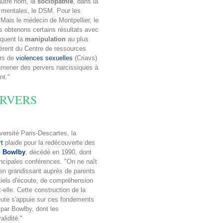
autre nom, la
sociopathie
, dans la
s mentales, le DSM. Pour les
 Mais le médecin de Montpellier, le
s obtenons certains résultats avec
iquent la
manipulation
au plus
férent du Centre de ressources
urs de
violences sexuelles
(Criavs)
 amener des pervers narcissiques à
ent."
ERVERS
versité Paris-Descartes, la
t
plaide pour la redécouverte des
 Bowlby
, décédé en 1990, dont
rincipales conférences. "On ne naît
 en grandissant auprès de parents
tiels d'écoute, de compréhension
t-elle. Cette construction de la
peute s'appuie sur ces fondements
 par Bowlby, dont les
alidité."