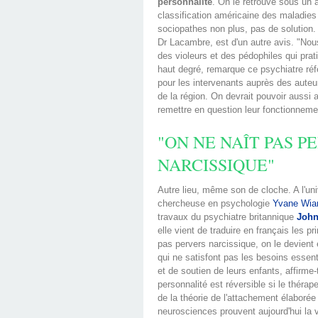
personnalité
. On le retrouve sous un 
classification américaine des maladie
sociopathes non plus, pas de solution.
Dr Lacambre, est d'un autre avis. "Nou
des violeurs et des pédophiles qui prat
haut degré, remarque ce psychiatre ré
pour les intervenants auprès des aute
de la région. On devrait pouvoir aussi
remettre en question leur fonctionnem
"ON NE NAÎT PAS P
NARCISSIQUE"
Autre lieu, même son de cloche. A l'uni
chercheuse en psychologie
Yvane Wiar
travaux du psychiatre britannique
John
elle vient de traduire en français les p
pas pervers narcissique, on le devient
qui ne satisfont pas les besoins essen
et de soutien de leurs enfants, affirme-
personnalité est réversible si le théra
de la théorie de l'attachement élaborée
neurosciences prouvent aujourd'hui la v