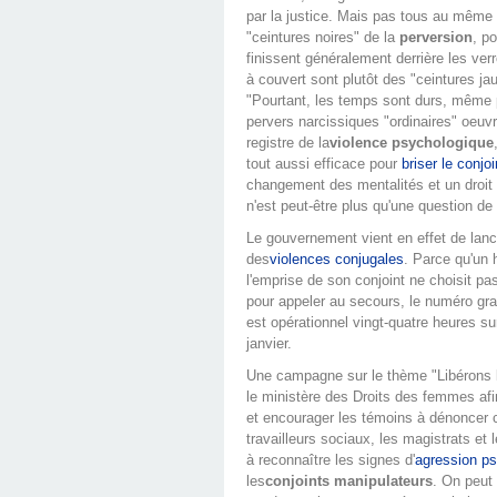
par la justice. Mais pas tous au même 
"ceintures noires" de la
perversion
, p
finissent généralement derrière les ver
à couvert sont plutôt des "ceintures ja
"Pourtant, les temps sont durs, même 
pervers narcissiques "ordinaires" oeuvr
registre de la
violence psychologique
tout aussi efficace pour
briser le conjoi
changement des mentalités et un droit e
n'est peut-être plus qu'une question d
Le gouvernement vient en effet de lancer
des
violences conjugales
. Parce qu'u
l'emprise de son conjoint ne choisit pa
pour appeler au secours, le numéro grat
est opérationnel vingt-quatre heures su
janvier.
Une campagne sur le thème "Libérons la
le ministère des Droits des femmes afin
et encourager les témoins à dénoncer c
travailleurs sociaux, les magistrats et 
à reconnaître les signes d'
agression p
les
conjoints manipulateurs
. On peut