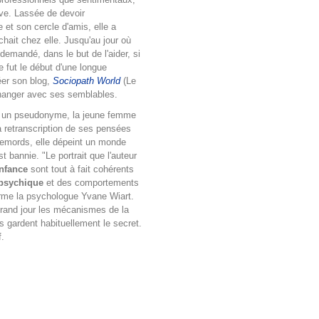
uve. Lassée de devoir
e et son cercle d'amis, elle a
hait chez elle. Jusqu'au jour où
 demandé, dans le but de l'aider, si
e fut le début d'une longue
éer son blog,
Sociopath World
(Le
hanger avec ses semblables.
s un pseudonyme, la jeune femme
a retranscription de ses pensées
remords, elle dépeint un monde
st bannie. "Le portrait que l'auteur
nfance
sont tout à fait cohérents
 psychique
et des comportements
irme la psychologue Yvane Wiart.
grand jour les mécanismes de la
s gardent habituellement le secret.
f.