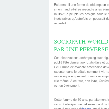
Existerait-il une forme de rédemption p
sinon, faudra-t-il se résoudre à les éli
Inuits? Ce peuple les désigne sous le
indésirables qu'autrefois on poussait 
regardait.
SOCIOPATH WORLD
PAR UNE PERVERSE
Ces observations anthropologiques figu
publié l'été dernier aux Etats-Unis et qu
Celui d'une ex-avocate américaine deve
raconte, dans le détail, comment vit, r
narcissique en prenant comme exemple 
elle-même. A ce titre, son livre,
Confes
est un événement.
Cette femme de 30 ans, parfaitement in
sans doute épargné cet exercice difficile
essuyé une série d'
échecs
aussi bien 