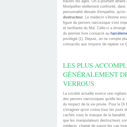
travers les âges. On a pourtant affaire
Montpellier réellement confronté, dans
personnalité dénuée d'empathie, qu'on 
destructeur
. Le médecin s'étonne encor
figure du pervers narcissique s'est i
et terrifiante du Mal. Celle-ci a émergé
du premier livre consacré au
harcèleme
privilégié (1). Depuis, on ne compte pl
consacrés aux moyens de repérer ce typ
LES PLUS ACCOMPLI
GÉNÉRALEMENT DE
VERROUS
La société actuelle exerce une vigilanc
des pervers narcissiques qu'elle les a ­
du respect de la vie privée. Pour le Dr
s'imaginer qu'on croise tous les jours 
cachés sous le masque de la banalité. 
que les manipulateurs destructeurs so
médecin, chargé de suivre les cas lour