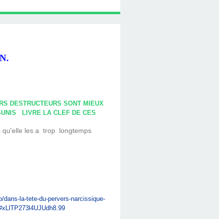
N.
URS DESTRUCTEURS SONT MIEUX
S ­ ­ LIVRE LA CLEF DE CES
u'elle les a ­ trop ­ longtemps
o/dans-la-tete-du-pervers-narcissique-
l#xLlTP273l4UJUdh8.99