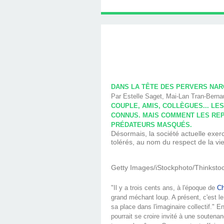
LINGUISTIQUE : C
SOUTIEN PSYCHOL
LINGUISTIQUE CH
TÉLÉPHONIQUE, T
PROGRAMMATIO
HYPNOTHÉRAPE
AVEC DIMITRI 
HYPNOBULA
SÉANCE
HAVRE
LINGUISTIQUE, P
COACHING DE
(SUITE ET F
S'EN SORT
PRATICIE
HAVRE
DIMITRI BU
DANS LA TÊTE DES PERVERS NAR
Par Estelle Saget, Mai-Lan Tran-Bernau
COUPLE, AMIS, COLLÈGUES... L
CONNUS. MAIS COMMENT LES REPÉ
PRÉDATEURS MASQUÉS.
Désormais, la société actuelle exerc
tolérés, au nom du respect de la vie
Getty Images/iStockphoto/Thinksto
"Il y a trois cents ans, à l'époque de
Ch
grand méchant loup. A présent, c'est l
sa place dans l'imaginaire collectif." 
pourrait se croire invité à une soutena