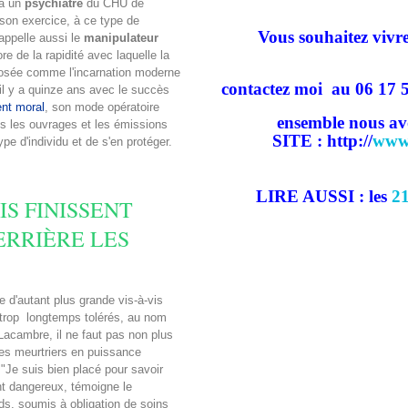
 à un
psychiatre
du CHU de
 son exercice, à ce type de
Vous souhaitez vivr
appelle aussi le
manipulateur
e de la rapidité avec laquelle la
mposée comme l'incarnation moderne
contactez moi
au 06 17 
 il y a quinze ans avec le succès
nt moral
, son mode opératoire
ensemble nous avo
us les ouvrages et les émissions
SITE : http://
www.
e d'individu et de s'en protéger.
LIRE AUSSI : les
21
S FINISSENT
RRIÈRE LES
e d'autant plus grande vis-à-vis
 trop ­ longtemps tolérés, au nom
 Lacambre, il ne faut pas non plus
des meurtriers en puissance
"Je suis bien placé pour savoir
nt dangereux, témoigne le
ds, soumis à obligation de soins