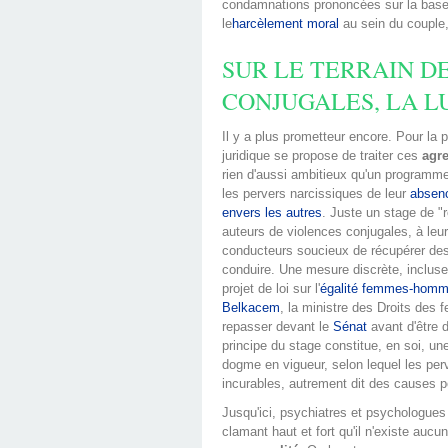
condamnations prononcées sur la base 
le
harcèlement moral
au sein du couple
SUR LE TERRAIN D
CONJUGALES, LA L
Il y a plus prometteur encore. Pour la p
juridique se propose de traiter ces
agr
rien d'aussi ambitieux qu'un programme 
les pervers narcissiques de leur
absenc
envers les autres
. Juste un stage de "
auteurs de violences conjugales, à leu
conducteurs soucieux de récupérer des
conduire. Une mesure discrète, incluse
projet de loi sur l'
égalité femmes-hom
Belkacem
, la ministre des Droits des 
repasser devant le
Sénat
avant d'être 
principe du stage constitue, en soi, une
dogme en vigueur, selon lequel les per
incurables, autrement dit des causes 
Jusqu'ici, psychiatres et psychologues 
clamant haut et fort qu'il n'existe aucu