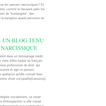
our les pervers narcissiques? Et,
miner, comme le faisaient jadis les
 nom de "kunlangeta", des
de la banquise quand personne ne
: UN BLOG TENU
 NARCISSIQUE
rent dans un témoignage inédit,
i vient d'être traduit en français.
nue professeure de droit, qui
aisonne et agit un pervers
quelqu'un qu'elle connaît bien:
sions d'une sociopathe
(Larousse),
tégrée socialement, se serait
 d'introspection si elle n'avait
professionnels que sentimentaux,