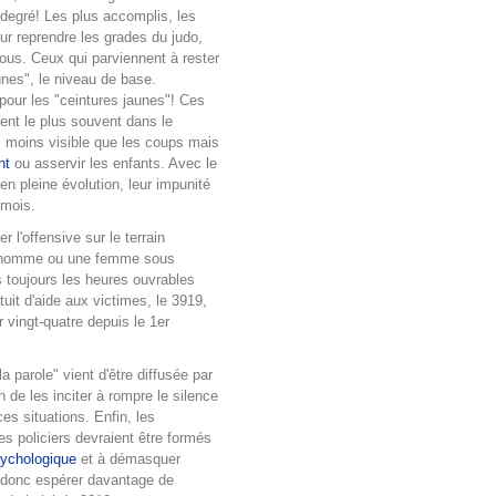
degré! Les plus accomplis, les
our reprendre les grades du judo,
rous. Ceux qui parviennent à rester
unes", le niveau de base.
pour les "ceintures jaunes"! Ces
ent le plus souvent dans le
, moins visible que les coups mais
nt
ou asservir les enfants. Avec le
n pleine évolution, leur impunité
e mois.
 l'offensive sur le terrain
n homme ou une femme sous
s toujours les heures ouvrables
uit d'aide aux victimes, le 3919,
r vingt-quatre depuis le 1er
 parole" vient d'être diffusée par
 de les inciter à rompre le silence
es situations. Enfin, les
les policiers devraient être formés
sychologique
et à démasquer
 donc espérer davantage de