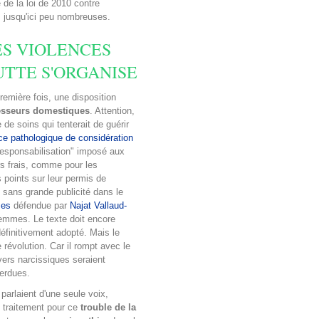
de la loi de 2010 contre
, jusqu'ici peu nombreuses.
ES VIOLENCES
UTTE S'ORGANISE
remière fois, une disposition
esseurs domestiques
. Attention,
de soins qui tenterait de guérir
e pathologique de considération
responsabilisation" imposé aux
rs frais, comme pour les
 points sur leur permis de
 sans grande publicité dans le
mes
défendue par
Najat Vallaud-
femmes. Le texte doit encore
définitivement adopté. Mais le
 révolution. Car il rompt avec le
vers narcissiques seraient
perdues.
parlaient d'une seule voix,
n traitement pour ce
trouble de la