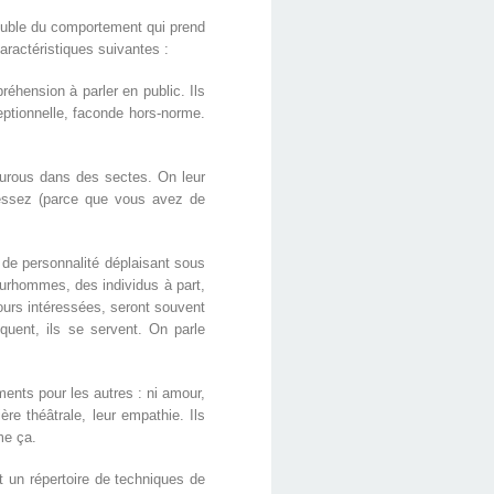
trouble du comportement qui prend
ractéristiques suivantes :
réhension à parler en public. Ils
eptionnelle, faconde hors-norme.
urous dans des sectes. On leur
ressez (parce que vous avez de
 de personnalité déplaisant sous
surhommes, des individus à part,
ours intéressées, seront souvent
quent, ils se servent. On parle
ents pour les autres : ni amour,
e théâtrale, leur empathie. Ils
me ça.
t un répertoire de techniques de