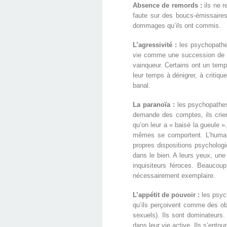
Absence de remords :
ils ne 
faute sur des boucs-émissaires.
dommages qu’ils ont commis.
L’agressivité :
les psychopathe
vie comme une succession de com
vainqueur. Certains ont un temp
leur temps à dénigrer, à critiqu
banal.
La paranoïa :
les psychopathe
demande des comptes, ils crier
qu’on leur a « baisé la gueule »
mêmes se comportent. L’humanit
propres dispositions psychologi
dans le bien. A leurs yeux, une
inquisiteurs féroces. Beaucou
nécessairement exemplaire.
L’appétit de pouvoir :
les psyc
qu’ils perçoivent comme des obj
sexuels). Ils sont dominateurs
dans leur vie active. Ils s’entou