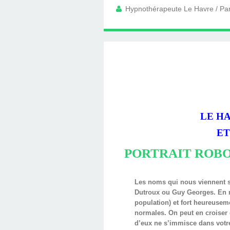
LINGUISTIQUE : C
SOUTIEN PSYCHOL
LINGUISTIQUE CH
TÉLÉPHONIQUE, T
PROGRAMMATIO
HYPNOTHÉRAPE
AVEC DIMITRI 
HYPNOBULA
SÉANCE
HAVRE
Hypnothérapeute Le Havre / Par
LINGUISTIQUE, P
COACHING DE
(SUITE ET F
S'EN SORT
PRATICIE
HAVRE
DIMITRI BU
LE HA
E
PORTRAIT ROB
Les noms qui nous viennent sp
Dutroux ou Guy Georges. En ré
population) et fort heureusem
normales. On peut en croiser 
d’eux ne s’immisce dans votre