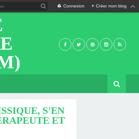
Connexion
+
Créer mon blog
E
RE
M)
SSIQUE, S'EN
ÉRAPEUTE ET