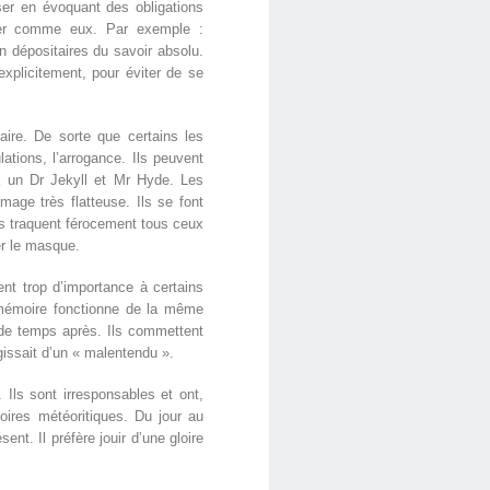
ser en évoquant des obligations
nser comme eux. Par exemple :
n dépositaires du savoir absolu.
xplicitement, pour éviter de se
aire. De sorte que certains les
ations, l’arrogance. Ils peuvent
 à un Dr Jekyll et Mr Hyde. Les
age très flatteuse. Ils se font
; ils traquent férocement tous ceux
er le masque.
nt trop d’importance à certains
ur mémoire fonctionne de la même
 de temps après. Ils commettent
agissait d’un « malentendu ».
Ils sont irresponsables et ont,
oires météoritiques. Du jour au
t. Il préfère jouir d’une gloire