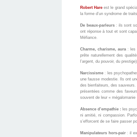
Robert Hare
est le grand spécia
la forme d’un syndrome de trait
De beaux-parleurs
: ils sont s
ont réponse à tout et sont capa
Méfiance.
Charme, charisme, aura
: les
prête naturellement des quali
l’argent, du pouvoir, du prestige
Narcissisme
: les psychopathes
une fausse modestie. Ils ont un
des bienfaiteurs, des sauveurs.
présentées comme des faveurs. 
souvent de leur « mégalomanie 
Absence d’empathie :
les psy
ni amitié, ni compassion. Parf
s’efforcent de se faire passer 
Manipulateurs hors-pair
: il e