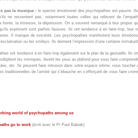
ais pas la musique :
le spectre émotionnel des psychopathes est pauvre. Ils
’ils ne ressentent pas, notamment toutes celles qui relèvent de l’empath
a honte, la tristesse, la dépression. On a souvent remarqué à leur propos qu
’ils expriment sont parfois fausses. Ils ont tendance à en faire trop, leur s
phores. Il manque de sincérité. Les psychopathes manifestent leurs émotion
’exclamation ou les smileys. Ils donnent l’impression d’une certaine immaturi
hes ont tendance à en faire trop également sur le plan de la gestuelle. Ils ont
 multiplient les mimiques, lèvent les yeux au plafond pour vous faire comprend
ules, etc. Ils peuvent faire intrusion dans votre espace intime, vous toucher
es traditionnelles de l’amitié qui s’ébauche en s’efforçant de vous faire croire
turbing world of psychopaths among us
paths go to work
(écrit avec le Pr Paul Babiak)