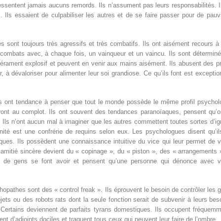
ressentent jamais aucuns remords. Ils n’assument pas leurs responsabilités. I
 Ils essaient de culpabiliser les autres et de se faire passer pour de pauv
s sont toujours très agressifs et très combatifs. Ils ont aisément recours 
bats avec, à chaque fois, un vainqueur et un vaincu. Ils sont déterminés à
érament explosif et peuvent en venir aux mains aisément. Ils abusent des pr
er, à dévaloriser pour alimenter leur soi grandiose. Ce qu’ils font est exceptio
s ont tendance à penser que tout le monde possède le même profil psycholo
ont au complot. Ils ont souvent des tendances paranoïaques, pensent qu’on
. Ils n’ont aucun mal à imaginer que les autres commettent toutes sortes d’ig
é est une confrérie de requins selon eux. Les psychologues disent qu’ils 
ques. Ils possèdent une connaissance intuitive du vice qui leur permet de 
 amitié sincère devient du « copinage », du « piston », des « arrangements 
p de gens se font avoir et pensent qu’une personne qui dénonce avec viru
hopathes sont des « control freak ». Ils éprouvent le besoin de contrôler les g
ets ou des robots rats dont la seule fonction serait de subvenir à leurs bes
. Certains deviennent de parfaits tyrans domestiques. Ils occupent fréquemm
rent d’adjoints dociles et traquent tous ceux qui peuvent leur faire de l’ombre.