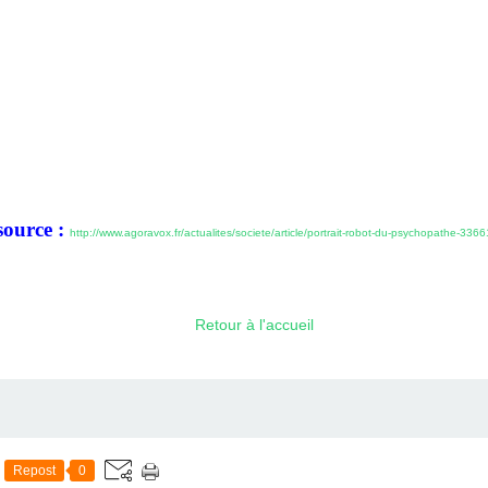
source :
http://www.agoravox.fr/actualites/societe/article/portrait-robot-du-psychopathe-3366
Retour à l'accueil
Repost
0