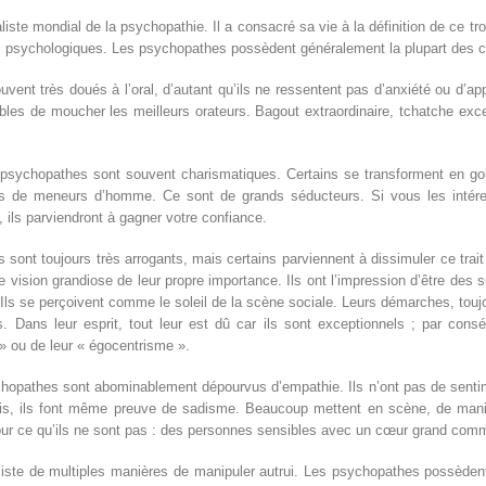
liste mondial de la psychopathie. Il a consacré sa vie à la définition de ce 
s psychologiques. Les psychopathes possèdent généralement la plupart des ca
ouvent très doués à l’oral, d’autant qu’ils ne ressentent pas d’anxiété ou d’app
bles de moucher les meilleurs orateurs. Bagout extraordinaire, tchatche exc
 psychopathes sont souvent charismatiques. Certains se transforment en go
tés de meneurs d’homme. Ce sont de grands séducteurs. Si vous les inté
), ils parviendront à gagner votre confiance.
 sont toujours très arrogants, mais certains parviennent à dissimuler ce trait
e vision grandiose de leur propre importance. Ils ont l’impression d’être des 
 Ils se perçoivent comme le soleil de la scène sociale. Leurs démarches, touj
Dans leur esprit, tout leur est dû car ils sont exceptionnels ; par consé
» ou de leur « égocentrisme ».
chopathes sont abominablement dépourvus d’empathie. Ils n’ont pas de sentim
ois, ils font même preuve de sadisme. Beaucoup mettent en scène, de manièr
pour ce qu’ils ne sont pas : des personnes sensibles avec un cœur grand com
xiste de multiples manières de manipuler autrui. Les psychopathes possèden