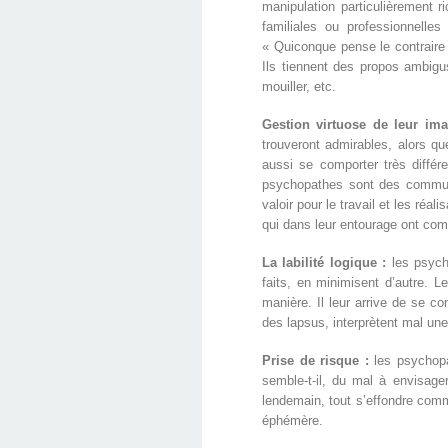
manipulation particulièrement 
familiales ou professionnell
« Quiconque pense le contraire 
Ils tiennent des propos ambigu
mouiller, etc.
Gestion virtuose de leur im
trouveront admirables, alors qu
aussi se comporter très différ
psychopathes sont des communic
valoir pour le travail et les réal
qui dans leur entourage ont comp
La labilité logique :
les psycho
faits, en minimisent d’autre. L
manière. Il leur arrive de se 
des lapsus, interprètent mal une
Prise de risque :
les psychopa
semble-t-il, du mal à envisage
lendemain, tout s’effondre comm
éphémère.