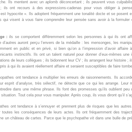
riche. Ils mentent avec un aplomb déconcertant ; ils peuvent vous culpabili
es ; ils ont recours à des expressions-cadenas pour vous obliger à pe
est hypocrite ». Ils adoptent fréquemment une tonalité docte et se posent e
s qui visent à vous faire comprendre leur pensée sans avoir à la formuler e
age :
ils se comportent différemment selon les personnes à qui ils ont aff
e d’autres auront perçu l’envers de la médaille : les mensonges, les manipul
emment en public et en privé, si bien qu’on a l’impression d’avoir affaire
ants instinctifs. Ils ont un talent naturel pour donner d’eux-mêmes une im
isations de leurs collègues ; ils bidonnent leur CV ; ils arrangent leur histoire 
ris à qui ils avaient réellement affaire et seraient susceptibles de faire tomb
pathes ont tendance à multiplier les erreurs de raisonnements. Ils accorde
eur esprit d’analyse, très sélectif, ne détecte que ce qui les arrange. Le
contredire dans une même phrase. Ils font des promesses qu’ils oublient peu
 situation. Tout cela pour vous manipuler. Après coup, ils vous diront qu’il s’
thes ont tendance à s’ennuyer et prennent plus de risques que les autres. 
r toutes les conséquences de leurs actes. Ils ont fréquemment des traject
e un château de cartes. Parce que le psychopathe vit dans une bulle de présen