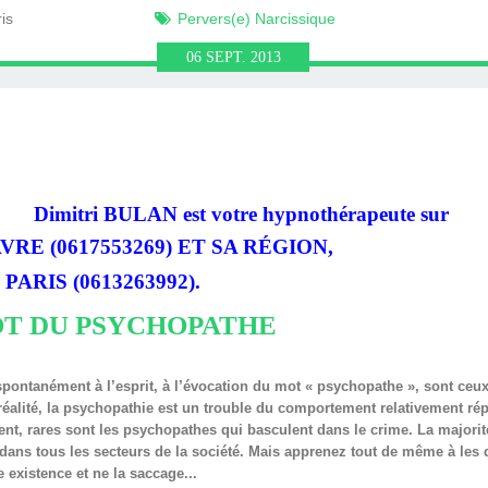
HRONOLOGIE
OGIQUE ET
RONOLOGIE
HÉRAPIE,
N NEURO
UTE LE
BULAN
N.FR
is
Pervers(e) Narcissique
06
SEPT.
2013
NL AVEC
 VIE
IN)
IR
N
LAN
Dimitri BULAN est votre hypnothérapeute sur
VRE (0617553269) ET SA RÉGION,
T
PARIS
(0613263992)
.
OT DU PSYCHOPATHE
ontanément à l’esprit, à l’évocation du mot « psychopathe », sont ceux
alité, la psychopathie est un trouble du comportement relativement ré
ent, rares sont les psychopathes qui basculent dans le crime. La majorité
dans tous les secteurs de la société. Mais apprenez tout de même à les d
 existence et ne la saccage...