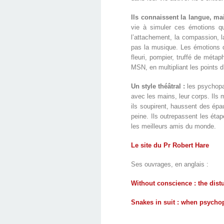
Ils connaissent la langue, m
vie à simuler ces émotions qu
l’attachement, la compassion, l
pas la musique. Les émotions qu
fleuri, pompier, truffé de méta
MSN, en multipliant les points d
Un style théâtral :
les psychopat
avec les mains, leur corps. Ils
ils soupirent, haussent des épa
peine. Ils outrepassent les étap
les meilleurs amis du monde.
Le site du Pr Robert Hare
Ses ouvrages, en anglais :
Without conscience : the dis
Snakes in suit : when psycho