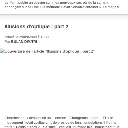
Le Point publie un dossier sur « les nouveaux secrets de la santé »,
annonçant sur sa Une « la méthode David Servan-Schreiber ». Le magazine
indique que le médecin « propose une version...
Illusions d'optique : part 2
Publié le 29/09/2009 à 10:21
Par
BULAN DIMITRI
Cherchez deux dessins en un ... encore... Changeons un peu... Et si le
mouvement n'était qu'illusion... de prés ou de loin... ondulations ? Points
noirs ? Points blancs ? Et la suite... ceci est un image fixe...hallucinant ? Je