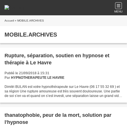
MENU
Accueil
» MOBILE.ARCHIVES
MOBILE.ARCHIVES
Rupture, séparation, soutien en hypnose et
thérapie à Le Havre
Publié le 21/09/2018 à 15:31
Par
HYPNOTHERAPEUTE LE HAVRE
Dimitri BULAN est votre hypnothérapeute sur Le Havre (06 17 55 32 69 ) et
sa région Une rupture amoureuse est très souvent douloureuse. Une partie
de soi s’en va et quand on s’est investi, une séparation laisse un grand vide
qui peut se révéler dévastateur....
thanatophobie, peur de la mort, solution par
l'hypnose