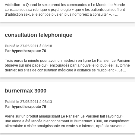
Addiction : « Quand le sexe prend les commandes » Le Monde Le Monde
constate sous sa rubrique « psychologie » que « les patients qui souffrent
d’addiction sexuelle sont de plus en plus nombreux à consulter ». «
Contrairement aux Etats-Unis, l’intérêt...
consultation telephonique
Publié le 27/05/2011 à 08:18
Par
hypnotherapeute 76
Trois euros la minute pour avoir un médecin en ligne Le Parisien Le Parisien
observe sur une page qu’« encouragés par la nouvelle loi publiée l’automne
dernier, les sites de consultation médicale à distance se multiplient ». Le
journal « teste le dernier-né,...
burnermax 3000
Publié le 27/05/2011 à 08:13
Par
hypnotherapeute 76
Alerte sur un produit amaigrissant Le Parisien Le Parisien fait savoir qu’«
une alerte a été lancée hier concernant le Burnermax 3 000, un complément
alimentaire à visée amaigrissante en vente sur Internet, après la survenue
d’un infarctus du myocarde...