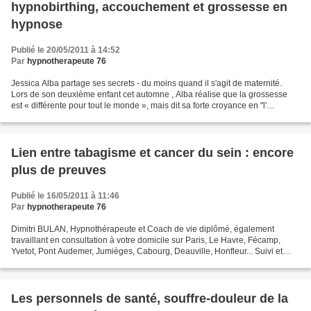
hypnobirthing, accouchement et grossesse en
hypnose
Publié le 20/05/2011 à 14:52
Par
hypnotherapeute 76
Jessica Alba partage ses secrets - du moins quand il s'agit de maternité.
Lors de son deuxième enfant cet automne , Alba réalise que la grossesse
est « différente pour tout le monde », mais dit sa forte croyance en "l'
hynobirthing" pour l'aider dans...
Lien entre tabagisme et cancer du sein : encore
plus de preuves
Publié le 16/05/2011 à 11:46
Par
hypnotherapeute 76
Dimitri BULAN, Hypnothérapeute et Coach de vie diplômé, également
travaillant en consultation à votre domicile sur Paris, Le Havre, Fécamp,
Yvetot, Pont Audemer, Jumièges, Cabourg, Deauville, Honfleur... Suivi et
soutien psychologique en rdv téléphonique...
Les personnels de santé, souffre-douleur de la