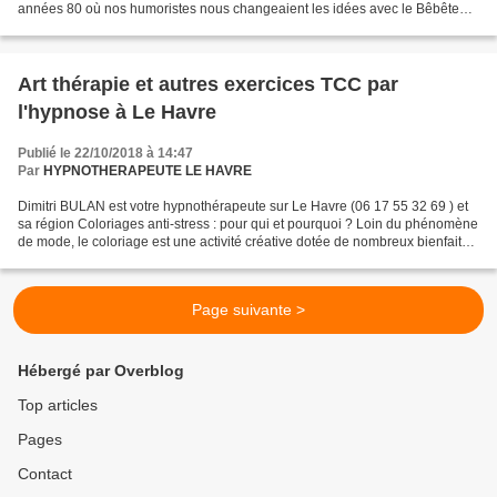
années 80 où nos humoristes nous changeaient les idées avec le Bêbête
Show de COLLARO et ROUCAS....
Art thérapie et autres exercices TCC par
l'hypnose à Le Havre
Publié le 22/10/2018 à 14:47
Par
HYPNOTHERAPEUTE LE HAVRE
Dimitri BULAN est votre hypnothérapeute sur Le Havre (06 17 55 32 69 ) et
sa région Coloriages anti-stress : pour qui et pourquoi ? Loin du phénomène
de mode, le coloriage est une activité créative dotée de nombreux bienfaits.
Qui sont ses amateurs ?...
Page suivante >
Hébergé par Overblog
Top articles
Pages
Contact