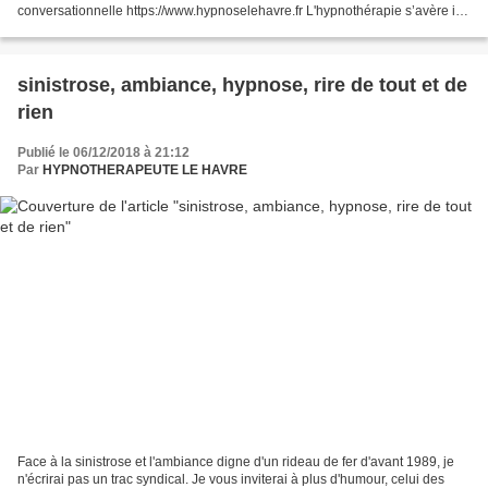
conversationnelle https://www.hypnoselehavre.fr L'hypnothérapie s’avère ici
efficace à réduire les symptômes...
sinistrose, ambiance, hypnose, rire de tout et de
rien
Publié le 06/12/2018 à 21:12
Par
HYPNOTHERAPEUTE LE HAVRE
Face à la sinistrose et l'ambiance digne d'un rideau de fer d'avant 1989, je
n'écrirai pas un trac syndical. Je vous inviterai à plus d'humour, celui des