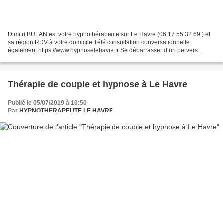
Dimitri BULAN est votre hypnothérapeute sur Le Havre (06 17 55 32 69 ) et
sa région RDV à votre domicile Télé consultation conversationnelle
également https://www.hypnoselehavre.fr Se débarrasser d’un pervers
narcissique est loin d’être facile. La victime...
Thérapie de couple et hypnose à Le Havre
Publié le 05/07/2019 à 10:50
Par
HYPNOTHERAPEUTE LE HAVRE