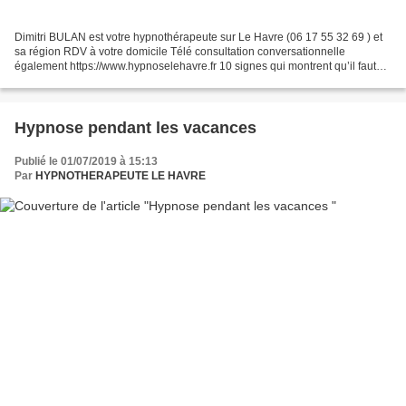
Dimitri BULAN est votre hypnothérapeute sur Le Havre (06 17 55 32 69 ) et
sa région RDV à votre domicile Télé consultation conversationnelle
également https://www.hypnoselehavre.fr 10 signes qui montrent qu’il faut
entamer une thérapie de couple Lorsque...
Hypnose pendant les vacances
Publié le 01/07/2019 à 15:13
Par
HYPNOTHERAPEUTE LE HAVRE