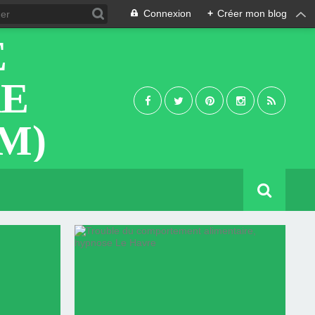
Connexion
+
Créer mon blog
E
RE
M)