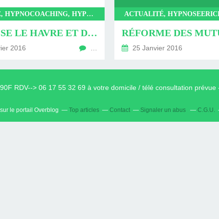
HRONOLOGIE
OGIQUE ET
RONOLOGIE
HÉRAPIE,
N NEURO
UTE LE
BULAN
N.FR
HYPNOSE, HYPNOCOACHING, HYPNOSEERICKSONIENNE, DÉVELOPPEMENT PERSONNEL, COACHING
NL AVEC
 VIE
IN)
IR
N
HYPNOSE LE HAVRE ET DÉVELOPPEMENT PERSONNEL
ier 2016
…
25 Janvier 2016
LAN
0F RDV--> 06 17 55 32 69 à votre domicile / télé consultation prévu
sur le portail Overblog
Top articles
Contact
Signaler un abus
C.G.U.