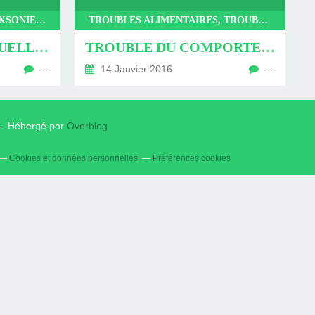
ACTUALITÉ, HYPNOSEERICKSONIENNE, HYPNOSE
TROUBLES ALIMENTAIRES, TROUBLES DU COMPORTEMENT, HYPNOSE, HYPNOSEERICKSONIENNE
RÉFORME DES MUTUELLES 2016
TROUBLE DU COMPORTEMENT ALIMENTAIRE, HYPNOSE LE HAVRE
…
14 Janvier 2016
…
e - Hébergé par
Overblog
Cookies et données personnelles
Préférences cookies