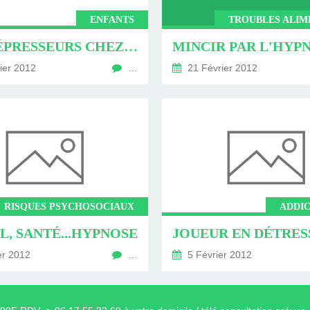
HRONOLOGIE
OGIQUE ET
RONOLOGIE
HÉRAPIE,
N NEURO
UTE LE
BULAN
N.FR
ENFANTS
TROUBLES ALIM
NL AVEC
 VIE
IN)
IR
N
ANTIDÉPRESSEURS CHEZ L'ENFANT, PASSEZ À L'HYPNOSE ÉRICKSONIENNE
MINCIR PAR L'HYP
ier 2012
…
21 Février 2012
LAN
RISQUES PSYCHOSOCIAUX
ADDIC
L, SANTÉ...HYPNOSE
er 2012
…
5 Février 2012