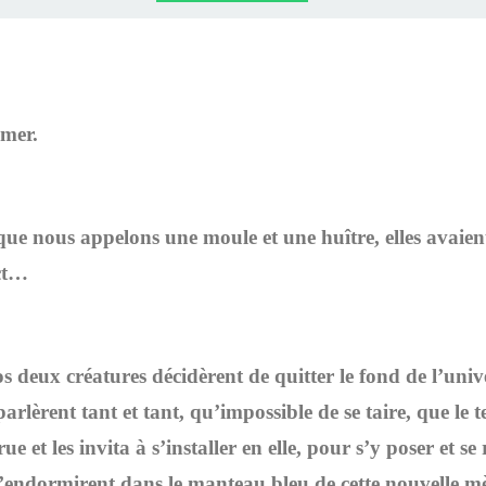
HRONOLOGIE
OGIQUE ET
RONOLOGIE
HÉRAPIE,
N NEURO
UTE LE
BULAN
N.FR
NL AVEC
 VIE
IN)
IR
N
LAN
 mer.
que nous appelons une moule et une huître, elles avaient
ect…
s deux créatures décidèrent de quitter le fond de l’univ
parlèrent tant et tant, qu’impossible de se taire, que le 
 et les invita à s’installer en elle, pour s’y poser et se 
 s’endormirent dans le manteau bleu de cette nouvelle m