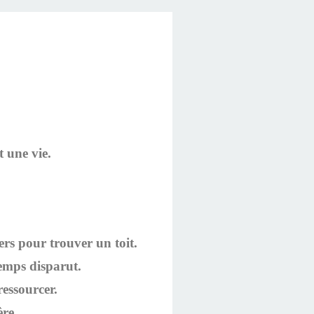
 une vie.
ers pour trouver un toit.
temps disparut.
ressourcer.
ère.