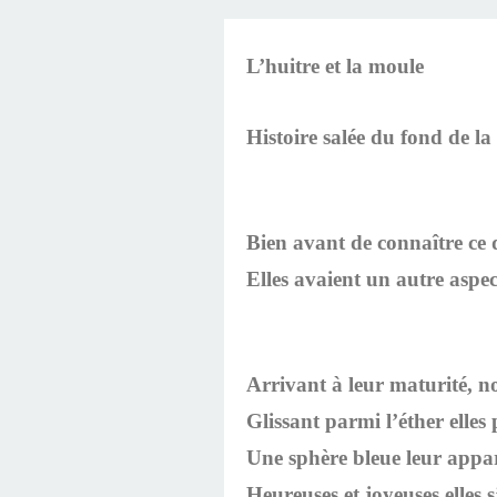
LINGUISTIQUE : C
SOUTIEN PSYCHOL
LINGUISTIQUE CH
TÉLÉPHONIQUE, T
PROGRAMMATIO
HYPNOTHÉRAPE
AVEC DIMITRI 
HYPNOBULA
SÉANCE
HAVRE
L’huitre et la moule
LINGUISTIQUE, P
COACHING DE
(SUITE ET F
S'EN SORT
PRATICIE
HAVRE
DIMITRI BU
Histoire salée du fond de la
Bien avant de connaître ce 
Elles avaient un autre asp
Arrivant à leur maturité, no
Glissant parmi l’éther elles 
Une sphère bleue leur apparue
Heureuses et joyeuses elles