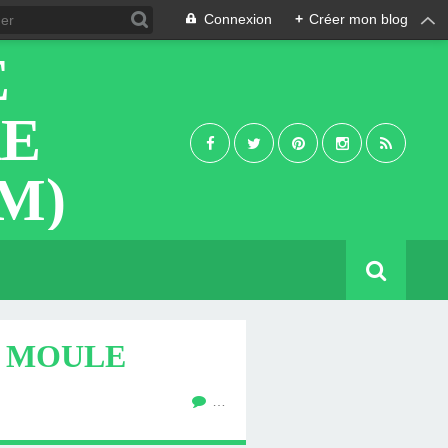
Connexion
+
Créer mon blog
E
RE
M)
A MOULE
…