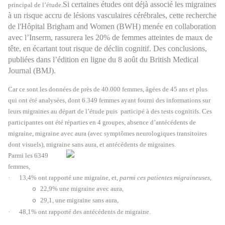
Si certaines études ont déjà associé les migraines
principal de l’étude.
à un risque accru de lésions vasculaires cérébrales, cette recherche
de l'Hôpital Brigham and Women (BWH) menée en collaboration
avec l’Inserm, rassurera les 20% de femmes atteintes de maux de
tête, en écartant tout risque de déclin cognitif. Des conclusions,
publiées dans l’édition en ligne du 8 août du British Medical
Journal (BMJ).
Car ce sont les données de près de 40.000 femmes, âgées de 45 ans et plus
qui ont été analysées, dont 6.349 femmes ayant fourni des informations sur
leurs migraines au départ de l’étude puis participé à des tests cognitifs. Ces
participantes ont été réparties en 4 groupes, absence d’antécédents de
migraine, migraine avec aura (avec symptômes neurologiques transitoires
dont visuels), migraine sans aura, et antécédents de migraines.
Parmi les 6349
femmes,
·
13,4% ont rapporté une migraine, et,
parmi ces patientes migraineuses
,
22,9% une migraine avec aura,
o
29,1, une migraine sans aura,
o
·
48,1% ont rapporté des antécédents de migraine.