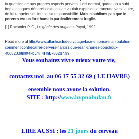
la question de nos propres aspects pervers. Il est normal, quand on a subi
trop d’attaques dénarcissisantes, de vouloir expulser sa rancune vers l’autre,
de lui rappeler ses torts et sa responsabilité.
Mais n’oublions pas que le
pervers est un être humain particulièrement fragile.
[1] Racamier P.-C.,
Le génie des origines
, Payot, 1992
Read more at
http://www.atlantico.fr/decryptage/face-emprise-manipulation-
comment-contrecarrer-pervers-narcissique-jean-charles-bouchoux-
400823.html#4kbLmT4HhBk802q7.99
Vous souhaitez vivre mieux votre vie,
contactez moi
au 06 17 55 32 69 ( LE HAVRE)
ensemble nous avons la solution.
SITE : http://
www.hypnobulan.fr
LIRE AUSSI : les
21 jours
du cerveau