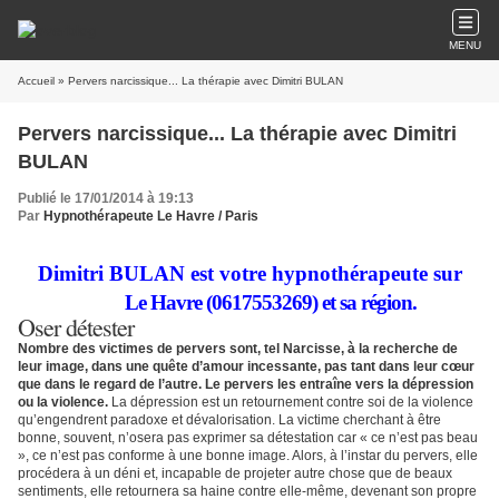
MENU
Accueil
» Pervers narcissique... La thérapie avec Dimitri BULAN
Pervers narcissique... La thérapie avec Dimitri
BULAN
Publié le 17/01/2014 à 19:13
Par
Hypnothérapeute Le Havre / Paris
Dimitri BULAN est votre hypnothérapeute sur
Le Havre (0617553269) et sa région.
Oser détester
Nombre des victimes de pervers sont, tel Narcisse, à la recherche de
leur image, dans une quête d’amour incessante, pas tant dans leur cœur
que dans le regard de l’autre. Le pervers les entraîne vers la dépression
ou la violence.
La dépression est un retournement contre soi de la violence
qu’engendrent paradoxe et dévalorisation. La victime cherchant à être
bonne, souvent, n’osera pas exprimer sa détestation car « ce n’est pas beau
», ce n’est pas conforme à une bonne image. Alors, à l’instar du pervers, elle
procédera à un déni et, incapable de projeter autre chose que de beaux
sentiments, elle retournera sa haine contre elle-même, devenant son propre