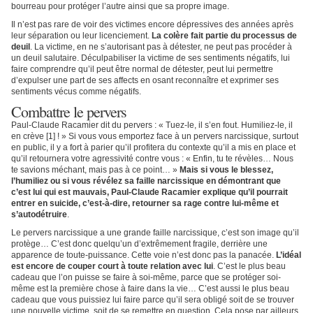
bourreau pour protéger l’autre ainsi que sa propre image.
Il n’est pas rare de voir des victimes encore dépressives des années après
leur séparation ou leur licenciement.
La colère fait partie du processus de
deuil
. La victime, en ne s’autorisant pas à détester, ne peut pas procéder à
un deuil salutaire. Déculpabiliser la victime de ses sentiments négatifs, lui
faire comprendre qu’il peut être normal de détester, peut lui permettre
d’expulser une part de ses affects en osant reconnaître et exprimer ses
sentiments vécus comme négatifs.
Combattre le pervers
Paul-Claude Racamier dit du pervers : « Tuez-le, il s’en fout. Humiliez-le, il
en crève [1] ! » Si vous vous emportez face à un pervers narcissique, surtout
en public, il y a fort à parier qu’il profitera du contexte qu’il a mis en place et
qu’il retournera votre agressivité contre vous : « Enfin, tu te révèles… Nous
te savions méchant, mais pas à ce point… »
Mais si vous le blessez,
l’humiliez ou si vous révélez sa faille narcissique en démontrant que
c’est lui qui est mauvais, Paul-Claude Racamier explique qu’il pourrait
entrer en suicide, c’est-à-dire, retourner sa rage contre lui-même et
s’autodétruire
.
Le pervers narcissique a une grande faille narcissique, c’est son image qu’il
protège… C’est donc quelqu’un d’extrêmement fragile, derrière une
apparence de toute-puissance. Cette voie n’est donc pas la panacée.
L’idéal
est encore de couper court à toute relation avec lui
. C’est le plus beau
cadeau que l’on puisse se faire à soi-même, parce que se protéger soi-
même est la première chose à faire dans la vie… C’est aussi le plus beau
cadeau que vous puissiez lui faire parce qu’il sera obligé soit de se trouver
une nouvelle victime, soit de se remettre en question. Cela pose par ailleurs