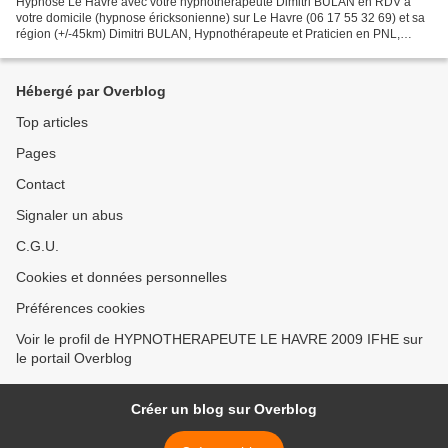
Hypnose Le Havre avec votre hypnothérapeute Dimitri BULAN en RDV à
votre domicile (hypnose éricksonienne) sur Le Havre (06 17 55 32 69) et sa
région (+/-45km) Dimitri BULAN, Hypnothérapeute et Praticien en PNL,
travaille en consultation à votre domicile...
Hébergé par Overblog
Top articles
Pages
Contact
Signaler un abus
C.G.U.
Cookies et données personnelles
Préférences cookies
Voir le profil de HYPNOTHERAPEUTE LE HAVRE 2009 IFHE sur
le portail Overblog
Créer un blog sur Overblog