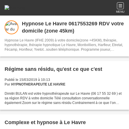
MENU
Hypnose Le Havre 0617553269 RDV votre
domicile (zone 45km)
Hypnose Le Havre (IFHE 2009) à votre domicile(zone +45KM), thérapie,
hypnothérapie, thérapie hypnotique Le Havre, Montivilliers, Harfleur, Etretat,
Fécamp, Honfleur, Yvetot...soutien téléphonique. Programme joueur,
alcoolisme, drogue, tabac, dépression, victime, de pervers (e) narcissique.
hypnose, phobie, confiance, insomnie, régression ect
Régime sans résidu, qu'est ce que c'est
Publié le 15/03/2019 à 10:13
Par
HYPNOTHERAPEUTE LE HAVRE
Dimitri BULAN est votre hypnothérapeute sur Le Havre (06 17 55 32 69 ) et
sa région RDV à votre domicile Télé consultation conversationnelle
également Zoom sur le régime sans résidu Contrairement à ce que l’on
pourrait penser, le régime sans résidu n’est...
Complexe et hypnose à Le Havre