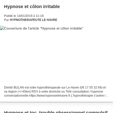
Hypnose et côlon irritable
Publié le 14/01/2019 à 11:18
Par
HYPNOTHERAPEUTE LE HAVRE
Dimitri BULAN est votre hypnothérapeute sur Le Havre (06 17 55 32 69) et
sa région (+/-45km) RDV à votre domicile ou Télé consultation / hypnose
conversationnelle https://www.hypnoselehavre.fr L'hypnothérapie s’avère ici
efficace à réduire les symptômes...
Hypnose et toc, trouble obsessionnel compulsif