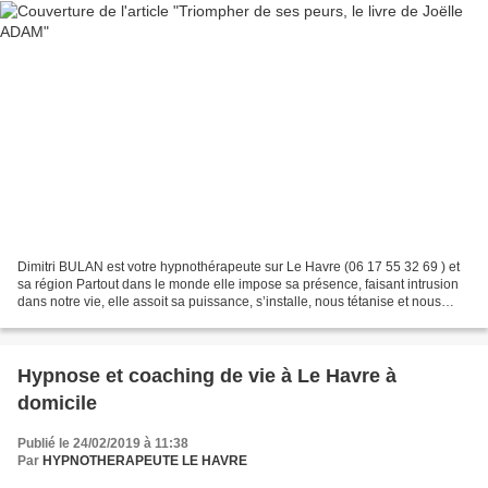
Dimitri BULAN est votre hypnothérapeute sur Le Havre (06 17 55 32 69 ) et
sa région Partout dans le monde elle impose sa présence, faisant intrusion
dans notre vie, elle assoit sa puissance, s’installe, nous tétanise et nous
déroute. Elle obéit à des...
Hypnose et coaching de vie à Le Havre à
domicile
Publié le 24/02/2019 à 11:38
Par
HYPNOTHERAPEUTE LE HAVRE