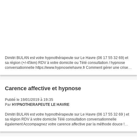
Dimitri BULAN est votre hypnothérapeute sur Le Havre (06 17 55 32 69) et
sa région (+/-45km) RDV à votre domicile ou Télé consultation / hypnose
conversationnelle https://www.hypnoselehavre.fr Comment gérer une crise
de couple Le couple n’est pas un long...
Carence affective et hypnose
Publié le 19/01/2019 à 19:35
Par
HYPNOTHERAPEUTE LE HAVRE
Dimitri BULAN est votre hypnothérapeute sur Le Havre (06 17 55 32 69 ) et
sa région RDV à votre domicile Télé consultation conversationnelle
également Accompagnez votre carence affective par la méthode douce !
Chacun de nous a son arbre de vie, ce que...