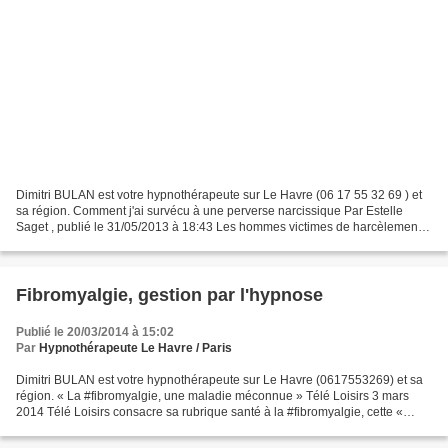
Dimitri BULAN est votre hypnothérapeute sur Le Havre (06 17 55 32 69 ) et
sa région. Comment j'ai survécu à une perverse narcissique Par Estelle
Saget , publié le 31/05/2013 à 18:43 Les hommes victimes de harcèlement
dans leur couple sont plus nombreux...
Fibromyalgie, gestion par l'hypnose
Publié le 20/03/2014 à 15:02
Par
Hypnothérapeute Le Havre / Paris
Dimitri BULAN est votre hypnothérapeute sur Le Havre (0617553269) et sa
région. « La #fibromyalgie, une maladie méconnue » Télé Loisirs 3 mars
2014 Télé Loisirs consacre sa rubrique santé à la #fibromyalgie, cette «
maladie méconnue ». Le magazine remarque...