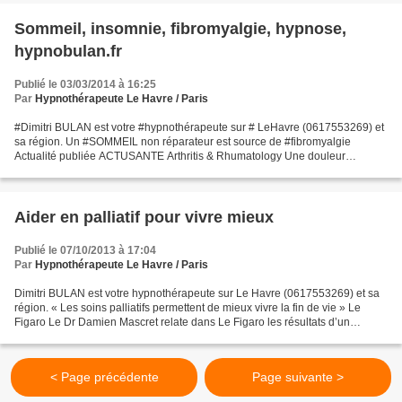
Sommeil, insomnie, fibromyalgie, hypnose,
hypnobulan.fr
Publié le 03/03/2014 à 16:25
Par
Hypnothérapeute Le Havre / Paris
#Dimitri BULAN est votre #hypnothérapeute sur # LeHavre (0617553269) et
sa région. Un #SOMMEIL non réparateur est source de #fibromyalgie
Actualité publiée ACTUSANTE Arthritis & Rhumatology Une douleur
généralisée chez les personnes âgées, définie ici...
Aider en palliatif pour vivre mieux
Publié le 07/10/2013 à 17:04
Par
Hypnothérapeute Le Havre / Paris
Dimitri BULAN est votre hypnothérapeute sur Le Havre (0617553269) et sa
région. « Les soins palliatifs permettent de mieux vivre la fin de vie » Le
Figaro Le Dr Damien Mascret relate dans Le Figaro les résultats d’un
sondage Ipsos-Fondation de France,...
< Page précédente
Page suivante >