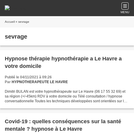
MENU
Accueil
» sevrage
sevrage
Hypnose thérapie hypnothérapie a Le Havre a
votre domicile
Publié le 04/11/2021 à 09:26
Par
HYPNOTHERAPEUTE LE HAVRE
Dimitri BULAN est votre hypnothérapeute sur Le Havre (06 17 55 32 69) et
sa région (+/-45km) RDV à votre domicile ou Télé consultation / hypnose
conversationnelle Toutes les techniques développées sont orientées sur la
brièveté de la thérapie et surtout...
Covid-19 : quelles conséquences sur la santé
mentale ? hypnose à Le Havre