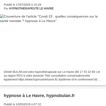
Publié le 17/07/2020 à 15:29
Par
HYPNOTHERAPEUTE LE HAVRE
Dimitri BULAN est votre hypnothérapeute sur Le Havre (06 17 55 32 69 ) et
sa région RDV à votre domicile Télé consultation conversationnelle
également https://www.hypnoselehavre.frL’épidémie et le confinement dû au
coronavirus ont été source d’anxiété...
hypnose à Le Havre, hypnobulan.fr
Publié le 24/05/2018 à 07:32