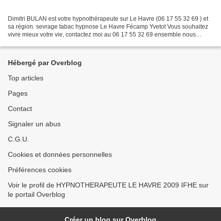
Dimitri BULAN est votre hypnothérapeute sur Le Havre (06 17 55 32 69 ) et
sa région. sevrage tabac hypnose Le Havre Fécamp Yvetot Vous souhaitez
vivre mieux votre vie, contactez moi au 06 17 55 32 69 ensemble nous
avons la solution SITE : http:// www.hypnobulan.fr...
Hébergé par Overblog
Top articles
Pages
Contact
Signaler un abus
C.G.U.
Cookies et données personnelles
Préférences cookies
Voir le profil de HYPNOTHERAPEUTE LE HAVRE 2009 IFHE sur
le portail Overblog
Créer un blog sur Overblog