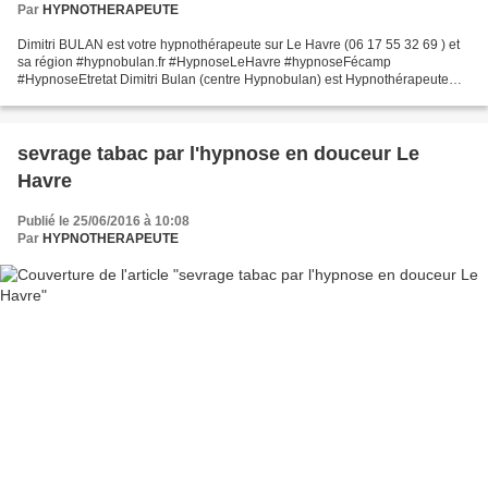
Par
HYPNOTHERAPEUTE
Dimitri BULAN est votre hypnothérapeute sur Le Havre (06 17 55 32 69 ) et
sa région #hypnobulan.fr #HypnoseLeHavre #hypnoseFécamp
#HypnoseEtretat Dimitri Bulan (centre Hypnobulan) est Hypnothérapeute
diplômé de l'IFHE depuis 2009 et membre de l'AFNH et...
sevrage tabac par l'hypnose en douceur Le
Havre
Publié le 25/06/2016 à 10:08
Par
HYPNOTHERAPEUTE