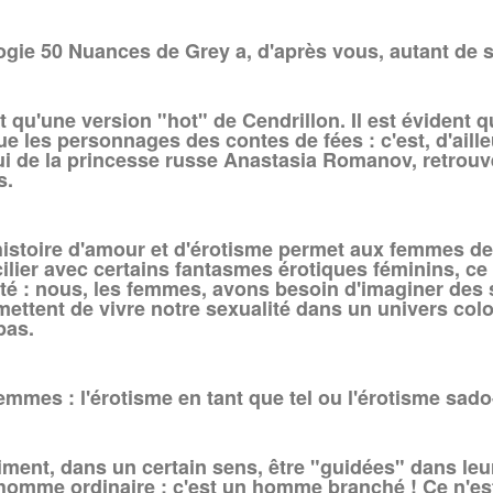
logie 50 Nuances de Grey a, d'après vous, autant de 
 qu'une version "hot" de Cendrillon. Il est évident 
ue les personnages des contes de fées : c'est, d'aill
lui de la princesse russe Anastasia Romanov, retrouv
s.
histoire d'amour et d'érotisme permet aux femmes de v
cilier avec certains fantasmes érotiques féminins, ce
alité : nous, les femmes, avons besoin d'imaginer des
ettent de vivre notre sexualité dans un univers colo
pas.
femmes : l'érotisme en tant que tel ou l'érotisme sa
nt, dans un certain sens, être "guidées" dans leur
 homme ordinaire : c'est un homme branché ! Ce n'es