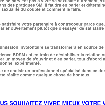
re ne parvient pas à vivre sa sexualité autrement, s'il
ans des pratiques SM, il faudra en parler et détermin
a sexualité du couple et comment le faire.
 satisfaire votre partenaire à contrecoeur parce que,
arler ouvertement plutôt que d'essayer de satisfaire l
oumission involontaire se transformera en source de c
ience BDSM est en train de déstabiliser la relation ou
ver un moyen de s'ouvrir et d'en parler, tout d'abord 
sionnel expérimenté.
able de choisir un professionnel spécialisé dans ce d
ette réalité comme quelque chose de honteux.
US SOUHAITEZ VIVRE MIEUX VOTRE V