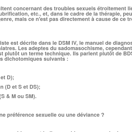
ultent concernant des troubles sexuels étroitement l
brification, etc., et, dans le cadre de la thérapie, 
genre, mais ce n'est pas directement à cause de ce tr
te est décrite dans le DSM IV, le manuel de diagnos
iatres. Les adeptes du sadomasochisme, cependant, 
 plutôt un terme technique. Ils parlent plutôt de B
es dichotomiques suivants :
et D);
 (D et S et DS);
(S & M ou SM).
e préférence sexuelle ou une déviance ?