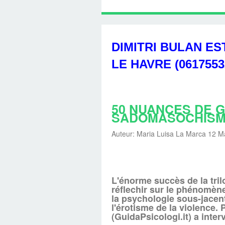
LINGUISTIQUE : C
SOUTIEN PSYCHOL
LINGUISTIQUE CH
TÉLÉPHONIQUE, T
PROGRAMMATIO
HYPNOTHÉRAPE
AVEC DIMITRI 
HYPNOBULA
SÉANCE
HAVRE
LINGUISTIQUE, P
COACHING DE
(SUITE ET F
S'EN SORT
PRATICIE
HAVRE
DIMITRI BULAN E
DIMITRI BU
LE HAVRE (0617553
50 NUANCES DE G
SADOMASOCHIS
Auteur: Maria Luisa La Marca 12 M
L'énorme succès de la tri
réflechir sur le phénomè
la psychologie sous-jacent
l'érotisme de la violence.
(GuidaPsicologi.it) a int