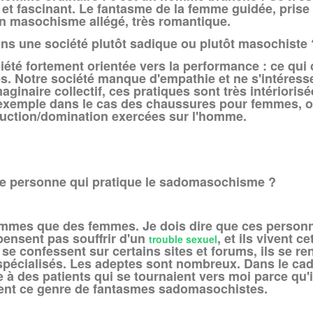
he et fascinant. Le fantasme de la femme guidée, prise
 un masochisme allégé, très romantique.
ns une société plutôt sadique ou plutôt masochiste 
été fortement orientée vers la performance : ce qui
cès. Notre société manque d'empathie et ne s'intéres
imaginaire collectif, ces pratiques sont très intérioris
r exemple dans le cas des chaussures pour femmes, où 
duction/domination exercées sur l'homme.
'une personne qui pratique le sadomasochisme ?
ommes que des femmes. Je dois dire que ces person
 pensent pas souffrir d'un
, et ils vivent c
trouble sexuel
s se confessent sur certains sites et forums, ils se ren
spécialisés. Les adeptes sont nombreux. Dans le cad
e à des patients qui se tournaient vers moi parce qu'
ient ce genre de fantasmes sadomasochistes.