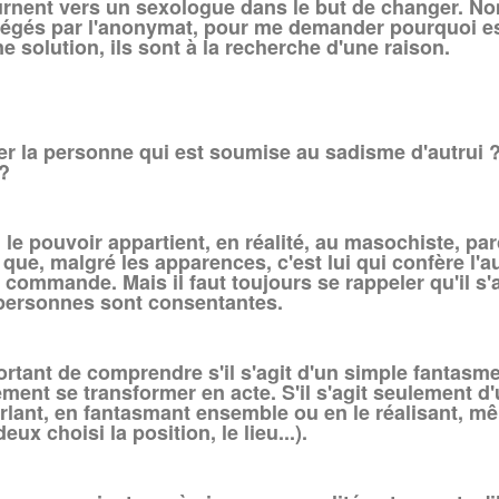
urnent vers un sexologue dans le but de changer. N
otégés par l'anonymat, pour me demander pourquoi es
 solution, ils sont à la recherche d'une raison.
 la personne qui est soumise au sadisme d'autrui ?
 ?
 pouvoir appartient, en réalité, au masochiste, parc
 que, malgré les apparences, c'est lui qui confère l'a
i commande. Mais il faut toujours se rappeler qu'il s'a
x personnes sont consentantes.
rtant de comprendre s'il s'agit d'un simple fantasme 
ment se transformer en acte. S'il s'agit seulement d'
arlant, en fantasmant ensemble ou en le réalisant, m
ux choisi la position, le lieu...).