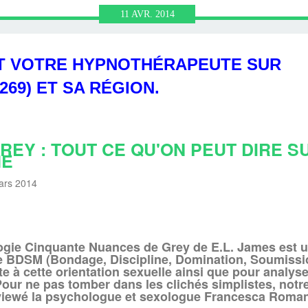
HRONOLOGIE
OGIQUE ET
RONOLOGIE
HÉRAPIE,
N NEURO
UTE LE
BULAN
N.FR
11
AVR.
2014
NL AVEC
 VIE
IN)
IR
N
ST VOTRE HYPNOTHÉRAPEUTE SUR
LAN
269) ET SA RÉGION.
REY : TOUT CE QU'ON PEUT DIRE S
ME
ars 2014
logie Cinquante Nuances de Grey de E.L. James est u
ne BDSM (Bondage, Discipline, Domination, Soumiss
e à cette orientation sexuelle ainsi que pour analyser
 Pour ne pas tomber dans les clichés simplistes, notr
erviewé la psychologue et sexologue Francesca Roman