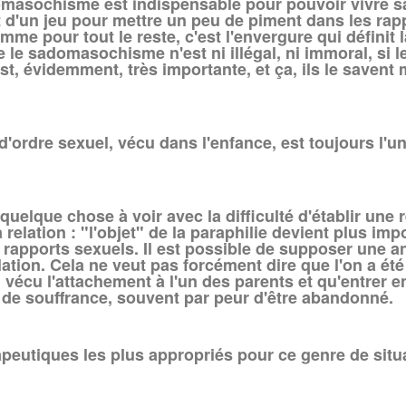
asochisme est indispensable pour pouvoir vivre sa s
tôt d'un jeu pour mettre un peu de piment dans les rap
me pour tout le reste, c'est l'envergure qui définit l
 le sadomasochisme n'est ni illégal, ni immoral, si l
st, évidemment, très importante, et ça, ils le savent
'ordre sexuel, vécu dans l'enfance, est toujours l'u
quelque chose à voir avec la difficulté d'établir une r
la relation : "l'objet" de la paraphilie devient plus i
 rapports sexuels. Il est possible de supposer une a
lation. Cela ne veut pas forcément dire que l'on a été
l vécu l'attachement à l'un des parents et qu'entrer e
 de souffrance, souvent par peur d'être abandonné.
apeutiques les plus appropriés pour ce genre de situ