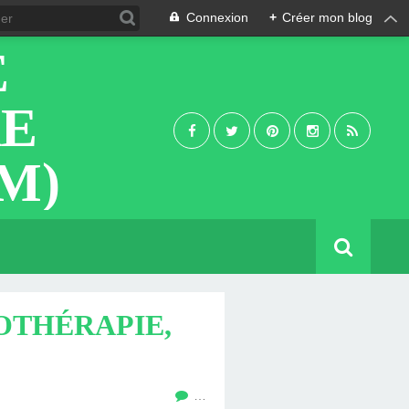
Connexion
+
Créer mon blog
E
RE
M)
OTHÉRAPIE,
…