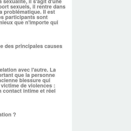
exualité, il s'agit d'une
port sexuels, il rentre dans
a problématique. Il est
es participants sont
 mieux que n'importe qui
ne des principales causes
elation avec l'autre. La
mportant que la personne
ncienne blessure qui
 victime de violences :
n contact intime et réel
ation ?