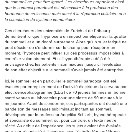
du sommeil ne peut être ignoré. Les chercheurs rappellent ainsi
que le sommeil paradoxal
est nécessaire à la production des
hormones de croissance mais aussi à la réparation cellulaire et à
la stimulation du système immunitaire.
Ces chercheurs des universités de Zurich et de Fribourg
démontrent ici que l'hypnose a un impact bénéfique sur la qualité
du sommeil et à un degré surprenant. Alors qu’un sujet fatigué ne
peut décider de s’endormir sur le champ pour récupérer un
moment, l'hypnose peut influer sur ces processus impossibles à
contrôler volontairement. Et si l'hypnothérapie a déjà été
envisagée chez les patients insomniaques, jusqu'ici l’évaluation
de son effet objectif sur le sommeil n’avait jamais été entreprise.
Ici, le sommeil et en particulier le sommeil paradoxal ont été
évalués par enregistrement de l'activité électrique du cerveau par
électroencéphalogramme (EEG) de 70 jeunes femmes en bonne
santé venues au laboratoire pour une sieste de 90 minutes à la
mi-journée. Avant de s'endormir, ces participantes ont écouté une
bande son de messages subliminaux incitant au sommeil,
développée par le professeur Angelika Schlarb, hypnothérapeute
et spécialiste du sommeil, ou, pour contrôle, un texte neutre
récité. Au début de l'expérience, les sujets avaient été évalués
pour leur réceptivité à l’hypnose avec l’échelle
Harvard Group