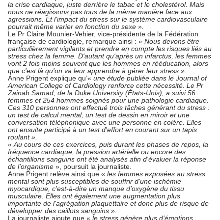
la crise cardiaque, juste derrière le tabac et le cholestérol. Mais
nous ne réagissons pas tous de la même manière face aux
agressions. Et l'impact du stress sur le système cardiovasculaire
pourrait même varier en fonction du sexe ».
Le Pr Claire Mounier-Vehier, vice-présidente de la Fédération
française de cardiologie, remarque ainsi :
« Nous devons être
particulièrement vigilants et prendre en compte les risques liés au
stress chez la femme. D'autant qu'après un infarctus, les femmes
vont 2 fois moins souvent que les hommes en rééducation, alors
que c'est là qu'on va leur apprendre à gérer leur stress ».
Anne Prigent explique qu’«
une étude publiée dans le Journal of
American College of Cardiology renforce cette nécessité. Le Pr
Zainab Samad, de la Duke University (États-Unis), a suivi 56
femmes et 254 hommes soignés pour une pathologie cardiaque.
Ces 310 personnes ont effectué trois tâches générant du stress :
un test de calcul mental, un test de dessin en miroir et une
conversation téléphonique avec une personne en colère. Elles
ont ensuite participé à un test d'effort en courant sur un tapis
roulant ».
«
Au cours de ces exercices, puis durant les phases de repos, la
fréquence cardiaque, la pression artérielle ou encore des
échantillons sanguins ont été analysés afin d'évaluer la réponse
de l'organisme
», poursuit la journaliste.
Anne Prigent relève ainsi que «
les femmes exposées au stress
mental sont plus susceptibles de souffrir d'une ischémie
myocardique, c'est-à-dire un manque d'oxygène du tissu
musculaire. Elles ont également une augmentation plus
importante de l'agrégation plaquettaire et donc plus de risque de
développer des caillots sanguins ».
La journaliste ajoute que «
le stress génère plus d'émotions