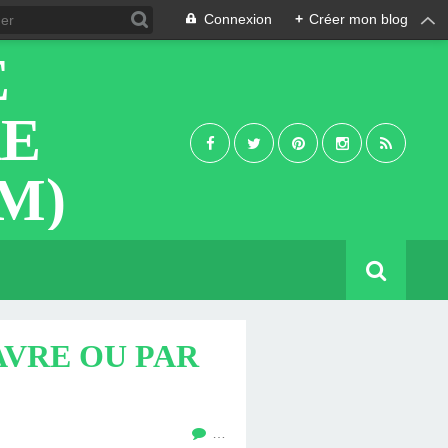
Connexion
+
Créer mon blog
E
RE
M)
AVRE OU PAR
…