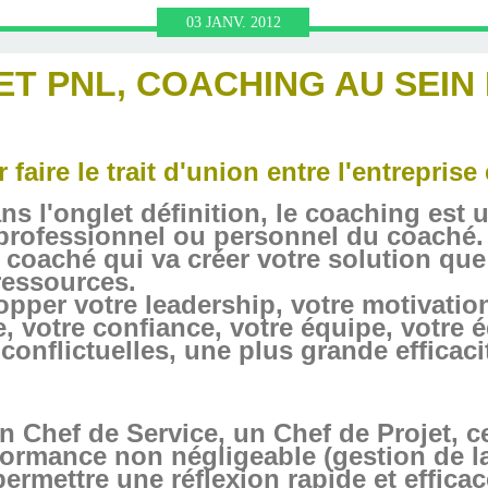
HRONOLOGIE
OGIQUE ET
RONOLOGIE
HÉRAPIE,
N NEURO
UTE LE
BULAN
N.FR
03
JANV.
2012
NL AVEC
 VIE
IN)
IR
N
ET PNL, COACHING AU SEIN
LAN
faire le trait d'union entre l'entreprise
 l'onglet définition, le coaching est u
rofessionnel ou personnel du coaché. C
 coaché qui va créer votre solution que
ressources.
pper votre leadership, votre motivation,
e, votre confiance, votre équipe, votre 
 conflictuelles, une plus grande efficaci
 Chef de Service, un Chef de Projet, c
formance non négligeable (gestion de l
rmettre une réflexion rapide et efficac