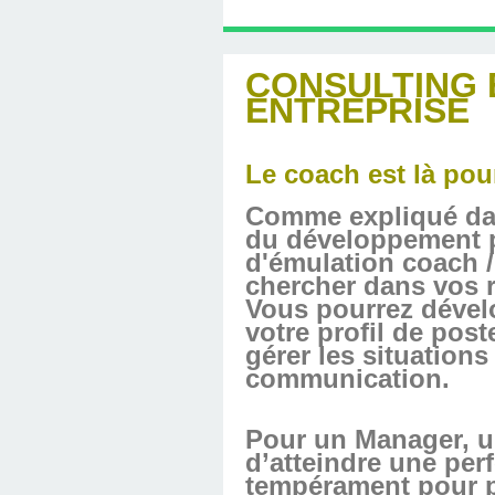
LINGUISTIQUE : C
SOUTIEN PSYCHOL
LINGUISTIQUE CH
TÉLÉPHONIQUE, T
PROGRAMMATIO
HYPNOTHÉRAPE
AVEC DIMITRI 
HYPNOBULA
SÉANCE
HAVRE
LINGUISTIQUE, P
COACHING DE
(SUITE ET F
S'EN SORT
PRATICIE
HAVRE
CONSULTING 
ENTREPRISE
DIMITRI BU
Le coach est là pour 
Comme expliqué dans
du développement p
d'émulation coach /
chercher dans vos 
Vous pourrez dévelo
votre profil de post
gérer les situations
communication.
Pour un Manager, un
d’atteindre une per
tempérament pour pe