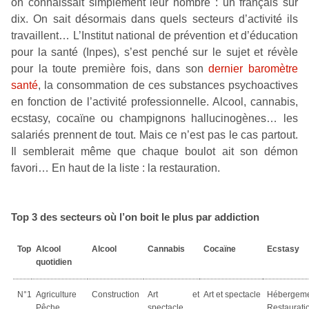
on connaissait simplement leur nombre : un français sur
dix. On sait désormais dans quels secteurs d’activité ils
travaillent… L’Institut national de prévention et d’éducation
pour la santé (Inpes), s’est penché sur le sujet et révèle
pour la toute première fois, dans son
dernier baromètre
santé
, la consommation de ces substances psychoactives
en fonction de l’activité professionnelle. Alcool, cannabis,
ecstasy, cocaïne ou champignons hallucinogènes… les
salariés prennent de tout. Mais ce n’est pas le cas partout.
Il semblerait même que chaque boulot ait son démon
favori… En haut de la liste : la restauration.
Top 3 des secteurs où l’on boit le plus par addiction
Top
Alcool
Alcool
Cannabis
Cocaïne
Ecstasy
quotidien
N°1
Agriculture
Construction
Art et
Art et spectacle
Hébergem
Pêche
spectacle
Restaurati