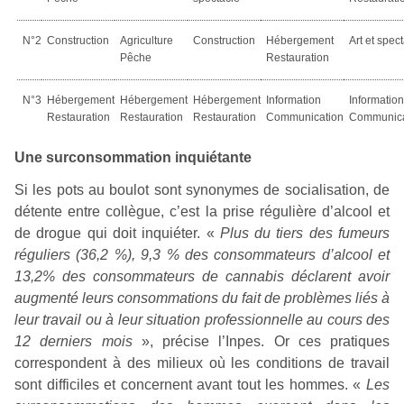
N°2
Construction
Agriculture
Construction
Hébergement
Art et spec
Pêche
Restauration
N°3
Hébergement
Hébergement
Hébergement
Information
Informatio
Restauration
Restauration
Restauration
Communication
Communica
Une surconsommation inquiétante
Si les pots au boulot sont synonymes de socialisation, de
détente entre collègue, c’est la prise régulière d’alcool et
de drogue qui doit inquiéter. «
Plus du tiers des fumeurs
réguliers (36,2 %), 9,3 % des consommateurs d’alcool et
13,2% des consommateurs de cannabis déclarent avoir
augmenté leurs consommations du fait de problèmes liés à
leur travail ou à leur situation professionnelle au cours des
12 derniers mois
», précise l’Inpes. Or ces pratiques
correspondent à des milieux où les conditions de travail
sont difficiles et concernent avant tout les hommes. «
Les