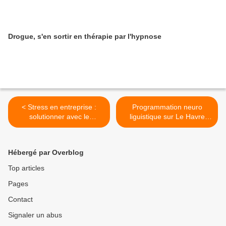
Drogue, s'en sortir en thérapie par l'hypnose
< Stress en entreprise :
Programmation neuro
solutionner avec le
liguistique sur Le Havre
coaching intégratif
avec un Praticien >
Hébergé par Overblog
Top articles
Pages
Contact
Signaler un abus