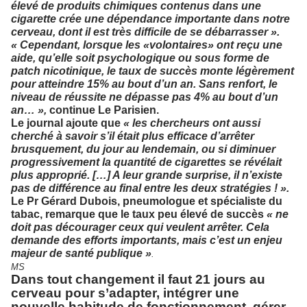
élevé de produits chimiques contenus dans une
cigarette crée une dépendance importante dans notre
cerveau, dont il est très difficile de se débarrasser ».
« Cependant, lorsque les «volontaires» ont reçu une
aide, qu’elle soit psychologique ou sous forme de
patch nicotinique, le taux de succès monte légèrement
pour atteindre 15% au bout d’un an. Sans renfort, le
niveau de réussite ne dépasse pas 4% au bout d’un
an… »,
continue Le Parisien.
Le journal ajoute que
« les chercheurs ont aussi
cherché à savoir s’il était plus efficace d’arrêter
brusquement, du jour au lendemain, ou si diminuer
progressivement la quantité de cigarettes se révélait
plus approprié. […] A leur grande surprise, il n’existe
pas de différence au final entre les deux stratégies ! ».
Le Pr Gérard Dubois, pneumologue et spécialiste du
tabac, remarque que le taux peu élevé de succès
« ne
doit pas décourager ceux qui veulent arrêter. Cela
demande des efforts importants, mais c’est un enjeu
majeur de santé publique »
.
MS
Dans tout changement il faut 21 jours au
cerveau pour s’adapter, intégrer une
nouvelle habitude de fonctionnement, gérer