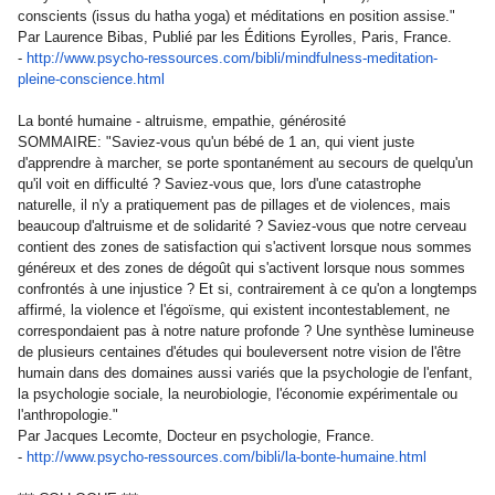
conscients (issus du hatha yoga) et méditations en position assise."
Par Laurence Bibas, Publié par les Éditions Eyrolles, Paris, France.
-
http://www.psycho-ressources.
com/bibli/mindfulness-
meditation-
pleine-conscience.
html
La bonté humaine - altruisme, empathie, générosité
SOMMAIRE: "Saviez-vous qu'un bébé de 1 an, qui vient juste
d'apprendre à marcher, se porte spontanément au secours de quelqu'un
qu'il voit en difficulté ? Saviez-vous que, lors d'une catastrophe
naturelle, il n'y a pratiquement pas de pillages et de violences, mais
beaucoup d'altruisme et de solidarité ? Saviez-vous que notre cerveau
contient des zones de satisfaction qui s'activent lorsque nous sommes
généreux et des zones de dégoût qui s'activent lorsque nous sommes
confrontés à une injustice ? Et si, contrairement à ce qu'on a longtemps
affirmé, la violence et l'égoïsme, qui existent incontestablement, ne
correspondaient pas à notre nature profonde ? Une synthèse lumineuse
de plusieurs centaines d'études qui bouleversent notre vision de l'être
humain dans des domaines aussi variés que la psychologie de l'enfant,
la psychologie sociale, la neurobiologie, l'économie expérimentale ou
l'anthropologie."
Par Jacques Lecomte, Docteur en psychologie, France.
-
http://www.psycho-ressources.
com/bibli/la-bonte-humaine.
html