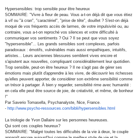
Hypersensibles: trop sensible pour être heureux
SOMMAIRE: "Vivre à fleur de peau. Vous a-t-on déjà dit que vous étiez
à vif ou "à cran", "caractériel", "prise de tête", douillet ? S'est-on déjà
moqué de vos fréquents accès de larmes, de votre impulsivité ou, au
contraire, vous a-t-on reproché vos silences et votre difficulté à
communiquer vos sentiments ? Oui ? Il se peut que vous soyez
"hypersensible"... Les grands sensibles sont complexes, parfois
paradoxaux : émotifs, vulnérables mais aussi empathiques, intuitifs,
artistes... Leurs anciennes blessures semblent vives encore et
s'ajoutent aux nouvelles, compliquant considérablement leur quotidien.
Trop sensible, peut-on être heureux ? Il ne s'agit pas de gérer ses
émotions mais plutôt d'apprendre à les vivre, de découvrir les richesses
qu'elles peuvent apporter, de considérer son extrême sensibilité comme
un trésor à partager. À bien y regarder, sensibilité rime avec humanité :
en cela elle peut être source de joie, de créativité, et même, de bonheur
!"
Par Saverio Tomasella, Psychanalyste, Nice, France.
-
http://www.psycho-ressources.
com/bibli/hypersensibles.html
La triologie de Yvon Dallaire sur les personnes heureuses.
Qui sont ces couples heureux?
SOMMAIRE: "Malgré toutes les difficultés de la vie à deux, le couple
apparaît encore aujourd’hui comme le meilleur style de vie et la