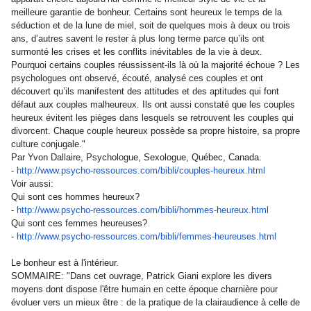
meilleure garantie de bonheur. Certains sont heureux le temps de la
séduction et de la lune de miel, soit de quelques mois à deux ou trois
ans, d’autres savent le rester à plus long terme parce qu’ils ont
surmonté les crises et les conflits inévitables de la vie à deux.
Pourquoi certains couples réussissent-ils là où la majorité échoue ? Les
psychologues ont observé, écouté, analysé ces couples et ont
découvert qu’ils manifestent des attitudes et des aptitudes qui font
défaut aux couples malheureux. Ils ont aussi constaté que les couples
heureux évitent les pièges dans lesquels se retrouvent les couples qui
divorcent. Chaque couple heureux possède sa propre histoire, sa propre
culture conjugale."
Par Yvon Dallaire, Psychologue, Sexologue, Québec, Canada.
-
http://www.psycho-ressources.
com/bibli/couples-heureux.html
Voir aussi:
Qui sont ces hommes heureux?
-
http://www.psycho-ressources.
com/bibli/hommes-heureux.html
Qui sont ces femmes heureuses?
-
http://www.psycho-ressources.
com/bibli/femmes-heureuses.
html
Le bonheur est à l'intérieur.
SOMMAIRE: "Dans cet ouvrage, Patrick Giani explore les divers
moyens dont dispose l'être humain en cette époque charnière pour
évoluer vers un mieux être : de la pratique de la clairaudience à celle de