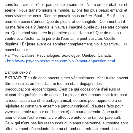
sans lui ; l'avenir n'était pas possible sans elle. Notre amour était pur et
éternel. Nous transformions le monde, avions les plus beaux enfants et
nous vivions heureux. Rien ne pouvait nous arrêter. Sauf... Sauf... La
première peine d'amour. Que de pleurs et de sanglots ! Comment a-t-il
pu me faire cela ? Jamais je n'aurais imaginé qu'elle puisse être comme
ça. Quel grand vide crée la première peine d'amour ! Que de mal au
ventre et à l'estomac la perte de l'être aimé peut susciter. Quelle
déprime ! Et juste avant de sombrer complètement, voilà qu'arrive... un
nouvel amour."
Par Yvon Dallaire, Psychologue, Sexologue, Québec, Canada.
-
http://www.psycho-ressources.
com/bibli/amour-et-passion.
html
L'amour cékoi?
EXTRAIT: "Peu de gens savent aimer véritablement, c'est à dire savent
être sensibles au bien d'autrui tout en étant dégagés des
préoccupations égocentriques. C’est ce qui occasionne d’ailleurs la
plupart des problèmes de couple. La plupart des amours sont faits pour
la reconnaissance et le partage amical, certains pour apprendre à se
rejoindre et construire ensemble (amour conjugal), d’autres faits pour
vivre ensemble (amour de l’humanité) ou pour apprendre à se quitter,
pour orienter l’autre vers la vie affective autonome (amour parental).
Ceux qui n’ont pas les ressources d’un amour personnel autonome sont
affectivement dépendants d’autrui et tombent irréfutablement dans