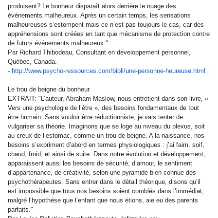
produisent? Le bonheur disparaît alors derrière le nuage des
événements malheureux. Après un certain temps, les sensations
malheureuses s’estompent mais ce n’est pas toujours le cas, car des
appréhensions sont créées en tant que mécanisme de protection contre
de futurs événements malheureux."
Par Richard Thibodeau, Consultant en développement personnel,
Québec, Canada.
-
http://www.psycho-ressources.
com/bibli/une-personne-
heureuse.html
Le trou de beigne du bonheur
EXTRAIT: "L’auteur, Abraham Maslow, nous entretient dans son livre, «
Vers une psychologie de l’être », des besoins fondamentaux de tout
être humain. Sans vouloir être réductionniste, je vais tenter de
vulgariser sa théorie. Imaginons que se loge au niveau du plexus, soit
au creux de l’estomac, comme un trou de beigne. A la naissance, nos
besoins s’expriment d’abord en termes physiologiques : j’ai faim, soif,
chaud, froid, et ainsi de suite. Dans notre évolution et développement,
apparaissent aussi les besoins de sécurité, d’amour, le sentiment
d’appartenance, de créativité, selon une pyramide bien connue des
psychothérapeutes. Sans entrer dans le détail théorique, disons qu’il
est impossible que tous nos besoins soient comblés dans l’immédiat,
malgré l’hypothèse que l’enfant que nous étions, aie eu des parents
parfaits."