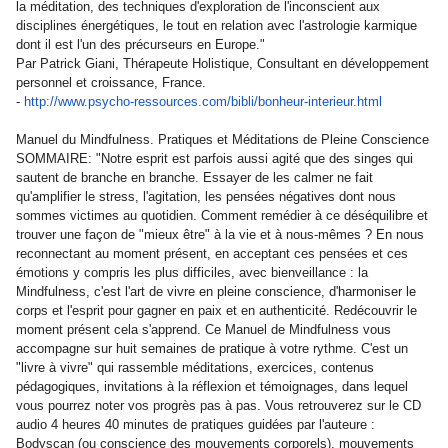
la méditation, des techniques d'exploration de l'inconscient aux
disciplines énergétiques, le tout en relation avec l'astrologie karmique
dont il est l'un des précurseurs en Europe."
Par Patrick Giani, Thérapeute Holistique, Consultant en développement
personnel et croissance, France.
-
http://www.psycho-ressources.
com/bibli/bonheur-interieur.
html
Manuel du Mindfulness. Pratiques et Méditations de Pleine Conscience
SOMMAIRE: "Notre esprit est parfois aussi agité que des singes qui
sautent de branche en branche. Essayer de les calmer ne fait
qu'amplifier le stress, l'agitation, les pensées négatives dont nous
sommes victimes au quotidien. Comment remédier à ce déséquilibre et
trouver une façon de "mieux être" à la vie et à nous-mêmes ? En nous
reconnectant au moment présent, en acceptant ces pensées et ces
émotions y compris les plus difficiles, avec bienveillance : la
Mindfulness, c'est l'art de vivre en pleine conscience, d'harmoniser le
corps et l'esprit pour gagner en paix et en authenticité. Redécouvrir le
moment présent cela s'apprend. Ce Manuel de Mindfulness vous
accompagne sur huit semaines de pratique à votre rythme. C'est un
"livre à vivre" qui rassemble méditations, exercices, contenus
pédagogiques, invitations à la réflexion et témoignages, dans lequel
vous pourrez noter vos progrès pas à pas. Vous retrouverez sur le CD
audio 4 heures 40 minutes de pratiques guidées par l'auteure :
Bodyscan (ou conscience des mouvements corporels), mouvements