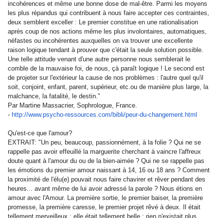
incohérences et même une bonne dose de mal-être. Parmi les moyens
les plus répandus qui contribuent à nous faire accepter ces contraintes,
deux semblent exceller : Le premier constitue en une rationalisation
après coup de nos actions même les plus involontaires, automatiques,
néfastes ou incohérentes auxquelles on va trouver une excellente
raison logique tendant à prouver que c'était la seule solution possible.
Une telle attitude venant d'une autre personne nous semblerait le
comble de la mauvaise foi, de nous, çà paraît logique ! Le second est
de projeter sur l'extérieur la cause de nos problèmes : l'autre quel qu'il
soit, conjoint, enfant, parent, supérieur, etc.ou de manière plus large, la
malchance, la fatalité, le destin."
Par Martine Massacrier, Sophrologue, France.
-
http://www.psycho-ressources.
com/bibli/peur-du-changement.
html
Qu'est-ce que l'amour?
EXTRAIT: "Un peu, beaucoup, passionnément, à la folie ? Qui ne se
rappelle pas avoir effeuillé la marguerite cherchant à vaincre l'affreux
doute quant à l'amour du ou de la bien-aimée ? Qui ne se rappelle pas
les émotions du premier amour naissant à 14, 16 ou 18 ans ? Comment
la proximité de l'élu(e) pouvait nous faire chavirer et rêver pendant des
heures... avant même de lui avoir adressé la parole ? Nous étions en
amour avec l'Amour. La première sortie, le premier baiser, la première
promesse, la première caresse, le premier projet rêvé à deux. Il était
tellement merveilleux ; elle était tellement belle ; rien n'existait plus