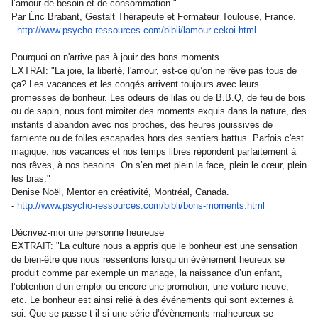
l’amour de besoin et de consommation."
Par Éric Brabant, Gestalt Thérapeute et Formateur Toulouse, France.
-
http://www.psycho-ressources.
com/bibli/lamour-cekoi.html
Pourquoi on n'arrive pas à jouir des bons moments
EXTRAI: "La joie, la liberté, l'amour, est-ce qu’on ne rêve pas tous de
ça? Les vacances et les congés arrivent toujours avec leurs
promesses de bonheur. Les odeurs de lilas ou de B.B.Q, de feu de bois
ou de sapin, nous font miroiter des moments exquis dans la nature, des
instants d’abandon avec nos proches, des heures jouissives de
farniente ou de folles escapades hors des sentiers battus. Parfois c'est
magique: nos vacances et nos temps libres répondent parfaitement à
nos rêves, à nos besoins. On s’en met plein la face, plein le cœur, plein
les bras."
Denise Noël, Mentor en créativité, Montréal, Canada.
-
http://www.psycho-ressources.
com/bibli/bons-moments.html
Décrivez-moi une personne heureuse
EXTRAIT: "La culture nous a appris que le bonheur est une sensation
de bien-être que nous ressentons lorsqu’un événement heureux se
produit comme par exemple un mariage, la naissance d’un enfant,
l’obtention d’un emploi ou encore une promotion, une voiture neuve,
etc. Le bonheur est ainsi relié à des événements qui sont externes à
soi. Que se passe-t-il si une série d’évènements malheureux se