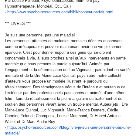
Par Louise Pelletier, Psychothérapeute, Infirmière psy,
Hypnothérapeute, Montréal, Qc., Ca.)
-
http://www.psycho-ressources.
com/bibli/bonheur-parfait.html
*** LIVRES ***
Je suis une personne, pas une maladie!
Les personnes atteintes de maladies mentales décrites auparavant
comme irrécupérables peuvent maintenant avoir une vie pleinement
épanouie. C'est pour donner espoir à ces gens qui se croient
condamnés à vie, à leurs proches ainsi qu’aux intervenants en santé
mentale que nous prenons la parole aujourd'hui. Animés par
l’engagement et la détermination de Luc Vigneault, pair aidant en santé
mentale et de la Dre Marie-Luce Quintal, psychiatre, notre collectif
d’auteurs vous propose un modèle illustrant le parcours du
rétablissement. Des témoignages vécus de l’intérieur et soutenus de
l’extérieur par des professionnels passionnés et animés d’une même
folie : faire du rétablissement la pierre angulaire du traitement et du
soutien des personnes vivant avec un trouble mental. Auteur(e)s : Dre
Marie-Luce Quintal, Luc Vigneault, Marie-France Demers, Cécile
Cormier, Yolande Champoux, Louise Marchand, Dr Hubert Antoine
Wallot et Dr Marc-André Roy.
-
http://psycho-ressources.com/
blog/livre-je-suis-une-
personne-pas-une-
maladie/