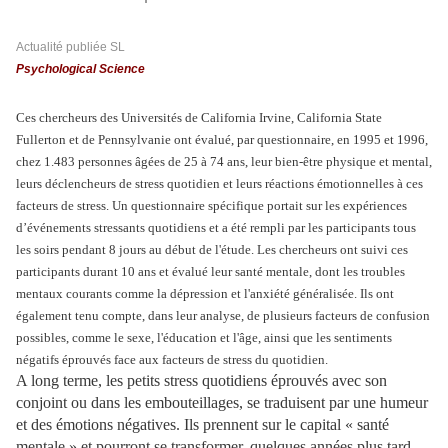
Actualité publiée SL
Psychological Science
Ces chercheurs des Universités de California Irvine, California State
Fullerton et de Pennsylvanie ont évalué, par questionnaire, en 1995 et 1996,
chez 1.483 personnes âgées de 25 à 74 ans, leur bien-être physique et mental,
leurs déclencheurs de stress quotidien et leurs réactions émotionnelles à ces
facteurs de stress. Un questionnaire spécifique portait sur les expériences
d’événements stressants quotidiens et a été rempli par les participants tous
les soirs pendant 8 jours au début de l'étude. Les chercheurs ont suivi ces
participants durant 10 ans et évalué leur santé mentale, dont les troubles
mentaux courants comme la dépression et l'anxiété généralisée. Ils ont
également tenu compte, dans leur analyse, de plusieurs facteurs de confusion
possibles, comme le sexe, l'éducation et l'âge, ainsi que les sentiments
négatifs éprouvés face aux facteurs de stress du quotidien.
A long terme, les petits stress quotidiens éprouvés avec son
conjoint ou dans les embouteillages, se traduisent par une humeur
et des émotions négatives. Ils prennent sur le capital « santé
mentale » et pourront se transformer, quelques années plus tard,