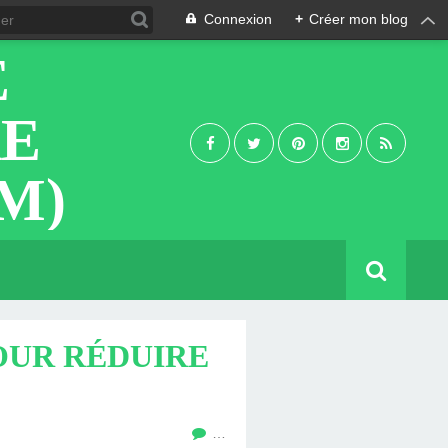
Connexion
+
Créer mon blog
E
RE
M)
OUR RÉDUIRE
…