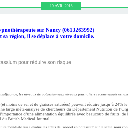
HRONOLOGIE
OGIQUE ET
RONOLOGIE
HÉRAPIE,
N NEURO
UTE LE
BULAN
N.FR
10
AVR.
2013
NL AVEC
 VIE
IN)
IR
N
hypnothérapeute sur Nancy
(0613263992)
LAN
t sa région,
il se
déplace à votre
domicile.
assium pour réduire son risque
insuffisance, les niveaux de potassium aux niveaux journaliers recommandés est as
et moins de sel et de graisses saturées) peuvent réduire jusqu’à 24% le
ne large méta-analyse de chercheurs du Département Nutrition de l’Org
l’importance d’une alimentation équilibrée avec beaucoup de fruits, de 
l du British Medical Journal.
ture mondiale qui a évalué les effets de l'apport en potassium sur la santé, pour con