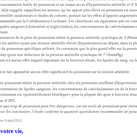
consommation faible de potassium et un risque accru d'hypertension artérielle et d’A
t déjà suggéré, rappellent les auteurs, qu’un apport plus élevé en potassium est ass
ontrôlés randomisés et études de cohorte, portant sur les effets d’apports augmentés
mmandée par la Collaboration Cochrane. Les chercheurs ont également pris en compt
pides sanguins (cholestérol et triglycérides), les concentrations de catécholamine
énale.
entation de la prise de potassium réduit la pression artérielle systolique de 3.4
les adultes ayant une tension artérielle élevée (hypertension) au départ, dans la pl
de potassium spécifique utilisée, ils constatent que le plus grand effet sur la pressi
day (pour une réduction de la pression artérielle systolique de 7.16mmHg).
m n'a aucun effet négatif important sur la fonction rénale, les lipides du sang, ou
 ne fait apparaître aucun effet significatif du potassium sur la tension artérielle.
n potassium réduit la pression artérielle chez les personnes souffrant d'hypertension
oncentrations de lipides sanguins, les concentrations de catécholamines ou de la fonc
tassium est «potentiellement bénéfique» pour la plupart des gens à fonction réna
sque d’AVC.
nt que trop de potassium peut être dangereux, car un excès de potassium peut entr
 cœur. En conclusion, l’étude confirme la quantité quotidienne recommandée de pota
ne 5 April 2013
votre vie,