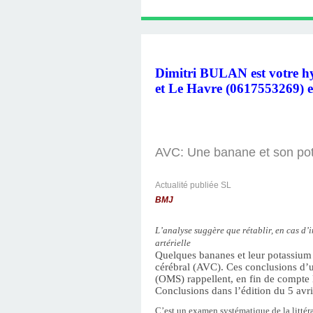
LINGUISTIQUE : C
SOUTIEN PSYCHOL
LINGUISTIQUE CH
TÉLÉPHONIQUE, T
PROGRAMMATIO
HYPNOTHÉRAPE
AVEC DIMITRI 
HYPNOBULA
SÉANCE
HAVRE
LINGUISTIQUE, P
COACHING DE
(SUITE ET F
S'EN SORT
PRATICIE
HAVRE
Dimitri BULAN est votre 
DIMITRI BU
et
Le Havre (0617553269) e
AVC: Une banane et son pot
Actualité publiée SL
BMJ
L’analyse suggère que rétablir, en cas d’
artérielle
Quelques bananes et leur potassium (
cérébral (AVC). Ces conclusions d’u
(OMS) rappellent, en fin de compte 
Conclusions dans l’édition du 5 avri
C’est un examen systématique de la littéra