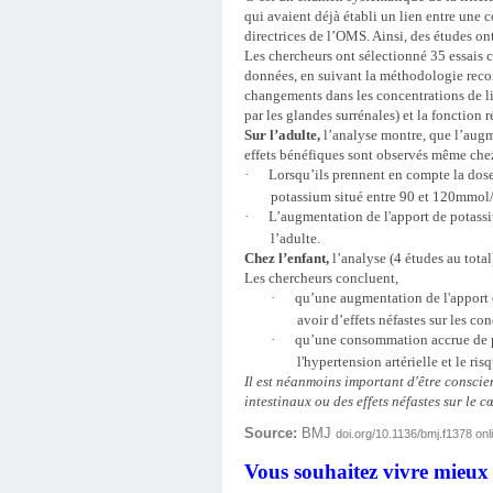
qui avaient déjà établi un lien entre une 
directrices de l’OMS. Ainsi, des études on
Les chercheurs ont sélectionné 35 essais c
données, en suivant la méthodologie reco
changements dans les concentrations de li
par les glandes surrénales) et la fonction r
Sur l’adulte,
l’analyse montre, que l’augm
effets bénéfiques sont observés même chez 
·
Lorsqu’ils prennent en compte la dose 
potassium situé entre 90 et 120mmol/
·
L’augmentation de l'apport de potassiu
l’adulte.
Chez l’enfant,
l’analyse (4 études au total)
Les chercheurs concluent,
·
qu’une augmentation de l'apport e
avoir d’effets néfastes sur les c
·
qu’une consommation accrue de po
l'hypertension artérielle et le ri
Il est néanmoins important d'être conscie
intestinaux ou des effets néfastes sur le
Source:
BMJ
doi.org/10.1136/bmj.f1378 onli
Vous souhaitez vivre mieux 