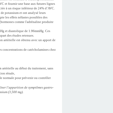
VC et fournir une base aux futures lignes
ociée à un risque inférieur de 24% d’AVC.
 de potassium et ont analysé leurs
e les effets néfastes possibles des
s (hormones comme l'adrénaline produite
9mmHg et diastolique de 1.96mmHg. Ces
upart des études retenues.
on artérielle est obtenu avec un apport de
 les concentrations de catécholamines chez
 artérielle au début du traitement, sans
tion rénale,
le normale pour prévenir ou contrôler
aîner l’apparition de symptômes gastro-
ssium (3,500 mg).