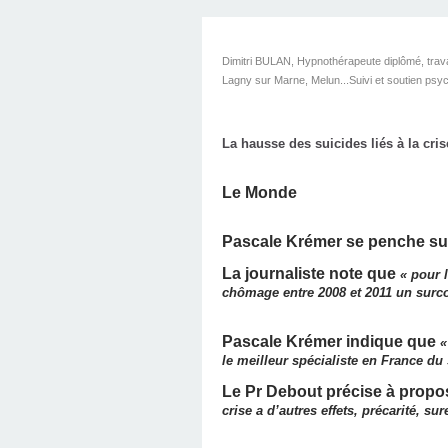
LINGUISTIQUE : C
SOUTIEN PSYCHOL
LINGUISTIQUE CH
TÉLÉPHONIQUE, T
PROGRAMMATIO
HYPNOTHÉRAPE
AVEC DIMITRI 
HYPNOBULA
SÉANCE
HAVRE
LINGUISTIQUE, P
COACHING DE
(SUITE ET F
S'EN SORT
PRATICIE
HAVRE
Dimitri BULAN, Hypnothérapeute diplômé, travai
Lagny sur Marne, Melun...
Suivi et soutien psy
DIMITRI BU
La hausse des suicides liés à la cris
Le Monde
Pascale Krémer se penche sur
La journaliste note que
« pour 
chômage entre 2008 et 2011 un surcoû
Pascale Krémer indique que
« 
le meilleur spécialiste en France du
Le Pr Debout précise à propo
crise a d’autres effets, précarité, s