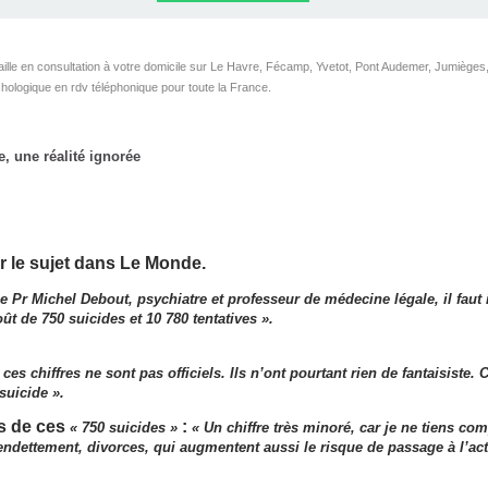
HRONOLOGIE
OGIQUE ET
RONOLOGIE
HÉRAPIE,
N NEURO
UTE LE
BULAN
N.FR
NL AVEC
 VIE
IN)
IR
N
lle en consultation à votre domicile sur Le Havre, Fécamp, Yvetot, Pont Audemer, Jumièges, 
chologique en rdv téléphonique pour toute la France.
LAN
e, une réalité ignorée
 le sujet dans Le Monde.
le Pr Michel Debout, psychiatre et professeur de médecine légale, il fau
t de 750 suicides et 10 780 tentatives ».
ces chiffres ne sont pas officiels. Ils n’ont pourtant rien de fantaisiste.
 suicide ».
s de ces
:
« 750 suicides »
« Un chiffre très minoré, car je ne tiens c
urendettement, divorces, qui augmentent aussi le risque de passage à l’act