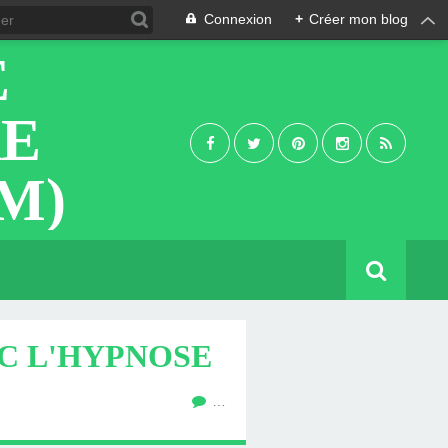
Connexion
+
Créer mon blog
E
RE
M)
EC L'HYPNOSE
…