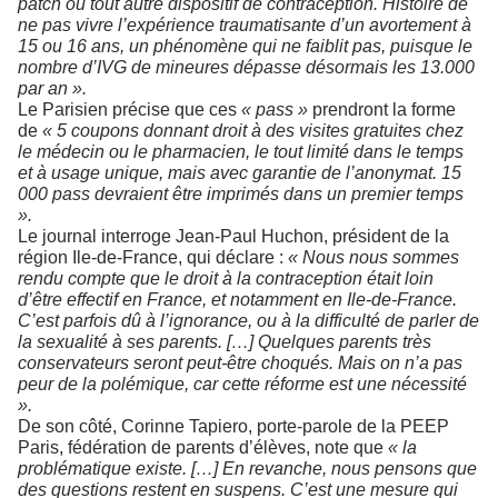
patch ou tout autre dispositif de contraception. Histoire de
ne pas vivre l’expérience traumatisante d’un avortement à
15 ou 16 ans, un phénomène qui ne faiblit pas, puisque le
nombre d’IVG de mineures dépasse désormais les 13.000
par an ».
Le Parisien précise que ces
« pass »
prendront la forme
de
« 5 coupons donnant droit à des visites gratuites chez
le médecin ou le pharmacien, le tout limité dans le temps
et à usage unique, mais avec garantie de l’anonymat. 15
000 pass devraient être imprimés dans un premier temps
».
Le journal interroge Jean-Paul Huchon, président de la
région Ile-de-France, qui déclare :
« Nous nous sommes
rendu compte que le droit à la contraception était loin
d’être effectif en France, et notamment en Ile-de-France.
C’est parfois dû à l’ignorance, ou à la difficulté de parler de
la sexualité à ses parents. […] Quelques parents très
conservateurs seront peut-être choqués. Mais on n’a pas
peur de la polémique, car cette réforme est une nécessité
».
De son côté, Corinne Tapiero, porte-parole de la PEEP
Paris, fédération de parents d’élèves, note que
« la
problématique existe. […] En revanche, nous pensons que
des questions restent en suspens. C’est une mesure qui