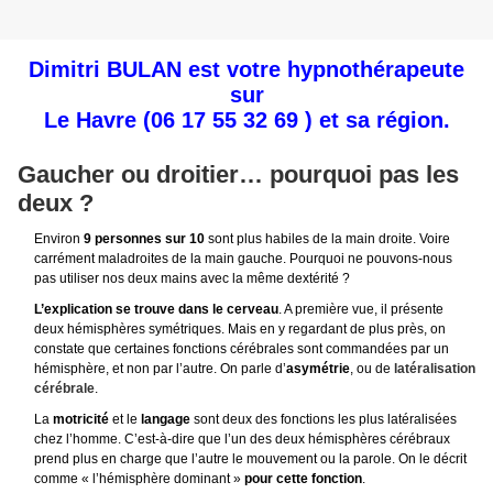
Dimitri BULAN est votre hypnothérapeute
sur
Le Havre
(06 17 55 32 69 ) et sa région.
Gaucher ou droitier… pourquoi pas les
deux ?
Environ
9 personnes sur 10
sont plus habiles de la main droite. Voire
carrément maladroites de la main gauche. Pourquoi ne pouvons-nous
pas utiliser nos deux mains avec la même dextérité ?
L’explication se trouve dans le cerveau
. A première vue, il présente
deux hémisphères symétriques. Mais en y regardant de plus près, on
constate que certaines fonctions cérébrales sont commandées par un
hémisphère, et non par l’autre. On parle d’
asymétrie
, ou de
latéralisation
cérébrale
.
La
motricité
et le
langage
sont deux des fonctions les plus latéralisées
chez l’homme. C’est-à-dire que l’un des deux hémisphères cérébraux
prend plus en charge que l’autre le mouvement ou la parole. On le décrit
comme « l’hémisphère dominant »
pour cette fonction
.