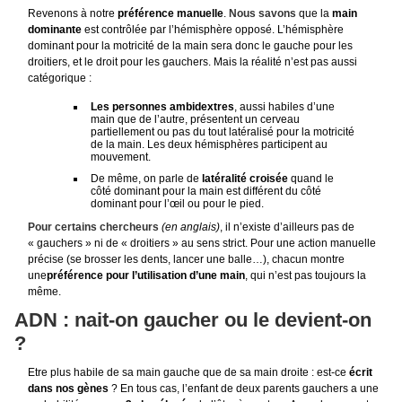
Revenons à notre
préférence manuelle
.
Nous savons
que la
main
dominante
est contrôlée par l’hémisphère opposé. L’hémisphère
dominant pour la motricité de la main sera donc le gauche pour les
droitiers, et le droit pour les gauchers. Mais la réalité n’est pas aussi
catégorique :
Les personnes ambidextres
, aussi habiles d’une
main que de l’autre, présentent un cerveau
partiellement ou pas du tout latéralisé pour la motricité
de la main. Les deux hémisphères participent au
mouvement.
De même, on parle de
latéralité croisée
quand le
côté dominant pour la main est différent du côté
dominant pour l’œil ou pour le pied.
Pour certains chercheurs
(en anglais)
, il n’existe d’ailleurs pas de
« gauchers » ni de « droitiers » au sens strict. Pour une action manuelle
précise (se brosser les dents, lancer une balle…), chacun montre
une
préférence pour l’utilisation d’une main
, qui n’est pas toujours la
même.
ADN : nait-on gaucher ou le devient-on
?
Etre plus habile de sa main gauche que de sa main droite : est-ce
écrit
dans nos gènes
? En tous cas, l’enfant de deux parents gauchers a une