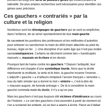
pointent du doigt une
série de plusieurs gènes
qui influenceraient la
latéralité. De plus amples recherches sont nécessaires pour identifier ces
gènes avec précision.
Ces gauchers « contrariés » par la
culture et la religion
Nombreux sont les
témoignages de gauchers
qui se sont vu empêcher,
dans l’enfance, de se servir spontanément de leur
main gauche
.
Ils racontent
les punitions des professeurs et les méthodes d’autrefois
pour entraver ou sanctionner la main du délit (main attachée au pied du
bureau, règle en fer…). Une discipline d’un autre âge qui n’est pas restée
sans
conséquences
. Certains se décrivent comme des « handicapés
manuels »,
mauvais en écriture
et en dessin.
Pourquoi tant de haine contre les
gauchers
? Depuis l’antiquité, leur
différence est chargée d’une
symbolique lourde
. Alors que la droite
représente la rectitude, la vertu et le bien, la gauche incarne l’inverse…
L’adjectif « gauche » a d’ailleurs remplacé l’ancien français « senestre »,
issu du latin
sinister
qui a donné le mot «
sinistre
», c’est-à-dire de
« mauvais augure, de funeste présage ». De là à considérer la main
gauche comme
la main du diable
, il n’y a qu’un pas.
Mais les gauchers n’ont pas toujours été
victimes d’intolérance
au cours
de l’histoire.
« Le ciel des gauchers s’est assombri à partir du moment où
l’on a scolarisé les enfants, où on leur a appris à écrire. Parce qu’il fallait