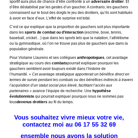
sportif aura plus de chance d’être confronté à un
adversaire droitier
. Et
d’être déstabilisé par les gestes d’un gaucher. A contrario, les gauchers
connaissent sur le bout des doigts le jeu des droitiers, qu’ils sont habitués
à avoir en face d’eux. L’effet de surprise est total.
C’est ce qui explique que la proportion de gauchers soit plus importante
dans les
sports de combat ou d’interaction
(escrime, boxe, tennis,
baseball, cricket…) que dans les sports tels que la natation, l’athlétisme
ou la gymnastique, où l’on ne trouve pas plus de gauchers que dans la
population générale.
Pour Violaine Llaurens et ses collègues
anthropologues
, cet avantage
stratégique au cours des
combats
pourrait expliquer pourquoi les
gauchers semblent avoir toujours existé dans l’histoire de
l’humanité.
« Cet avantage stratégique apporterait un bénéfice direct en
termes de survie pendant les combats ou des bénéfices indirects à travers
l’acquisition d’un statut social plus élevé, facilitant l’accès aux
partenaires »
avance l’équipe de recherche. Une
hypothèse
évolutionniste
qui pourrait expliquer pourquoi nous ne sommes pas
tous
devenus droitiers
au fil du temps.
Vous souhaitez vivre mieux votre vie,
contactez moi au 06 17 55 32 69
ensemble nous avons la solution