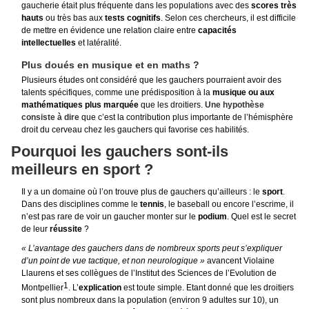
gaucherie était plus fréquente dans les populations avec des
scores très
hauts
ou très bas aux
tests cognitifs
. Selon ces chercheurs, il est difficile
de mettre en évidence une relation claire entre
capacités
intellectuelles
et latéralité.
Plus doués en musique et en maths ?
Plusieurs études ont considéré que les gauchers pourraient avoir des
talents spécifiques, comme une prédisposition à la
musique
ou aux
mathématiques plus marquée
que les droitiers.
Une hypothèse
consiste à dire
que c’est la contribution plus importante de l’hémisphère
droit du cerveau chez les gauchers qui favorise ces habilités.
Pourquoi les gauchers sont-ils
meilleurs en sport ?
Il y a un domaine où l’on trouve plus de gauchers qu’ailleurs : le
sport
.
Dans des disciplines comme le
tennis
, le baseball ou encore l’escrime, il
n’est pas rare de voir un gaucher monter sur le
podium
. Quel est le secret
de leur
réussite
?
« L’avantage des gauchers dans de nombreux sports peut s’expliquer
d’un point de vue tactique, et non neurologique »
avancent Violaine
Llaurens et ses collègues de l’Institut des Sciences de l’Evolution de
1
Montpellier
. L’
explication
est toute simple. Etant donné que les droitiers
sont plus nombreux dans la population (environ 9 adultes sur 10), un