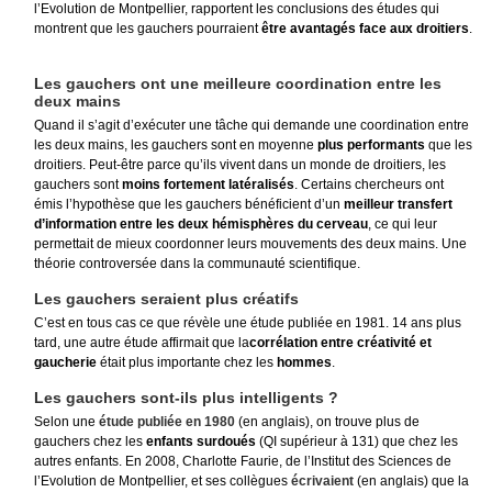
l’Evolution de Montpellier, rapportent les conclusions des études qui
montrent que les gauchers pourraient
être avantagés face aux droitiers
.
Les gauchers ont une meilleure coordination entre les
deux mains
Quand il s’agit d’exécuter une tâche qui demande une coordination entre
les deux mains, les gauchers sont en moyenne
plus performants
que les
droitiers. Peut-être parce qu’ils vivent dans un monde de droitiers, les
gauchers sont
moins fortement latéralisés
. Certains chercheurs ont
émis l’hypothèse que les gauchers bénéficient d’un
meilleur transfert
d’information entre les deux hémisphères du cerveau
, ce qui leur
permettait de mieux coordonner leurs mouvements des deux mains. Une
théorie controversée dans la communauté scientifique.
Les gauchers seraient plus créatifs
C’est en tous cas ce que révèle une étude publiée en 1981. 14 ans plus
tard, une autre étude affirmait que la
corrélation entre créativité et
gaucherie
était plus importante chez les
hommes
.
Les gauchers sont-ils plus intelligents ?
Selon une
étude publiée en 1980
(en anglais), on trouve plus de
gauchers chez les
enfants surdoués
(QI supérieur à 131) que chez les
autres enfants. En 2008, Charlotte Faurie, de l’Institut des Sciences de
l’Evolution de Montpellier, et ses collègues
écrivaient
(en anglais) que la