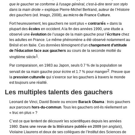
que le gaucher se conforme à l'usage général, c'est-à-dire tenir son stylo
dans la main droite »
explique Pierre-Michel Bertrand, auteur de l’
Histoire
des gauchers
(ed. Imago, 2008),
au micro de France Culture
.
Fort heureusement, les gauchers ne sont plus «
contrariés
» dans la
plupart des
écoles
en occident. A la fin des années 1990, une étude a
observé une
évolution
de l’usage de la main gauche pour l’
écriture
chez
les adultes en France. Le même phénomène a été observé notamment au
Brésil et en Italie. Ces données témoignent d’un
changement d’attitude
de l’éducation face aux gauchers
au cours de la seconde moitié du
1
vingtième siècle
.
Par comparaison, en 1983 au Japon, seuls 0.7 % de la population se
2
servait de sa main gauche pour écrire et 1.7 % pour manger
. Preuve que
la
pression culturelle
qui s’exerce sur les gauchers à travers le monde
est toujours une réalité.
Les multiples talents des gauchers
Leonard de Vinci, David Bowie ou encore
Barack Obama
: trois gauchers
aux parcours
hors-du-commun
. Tous les gauchers ont-ils réellement un
« truc en plus » ?
C’est ce que tentent de découvrir les scientifiques depuis les années
1980.
Dans une revue de la littérature publiée en 2009
(
en anglais
),
Violaine Llaurens et deux de ses collègues de l’Institut des Sciences de