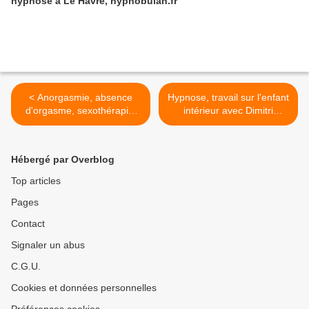
hypnose à Le Havre, hypnobulan.fr
< Anorgasmie, absence
Hypnose, travail sur l'enfant
d'orgasme, sexothérapie,
intérieur avec Dimitri
hypnose
BULAN >
Hébergé par Overblog
Top articles
Pages
Contact
Signaler un abus
C.G.U.
Cookies et données personnelles