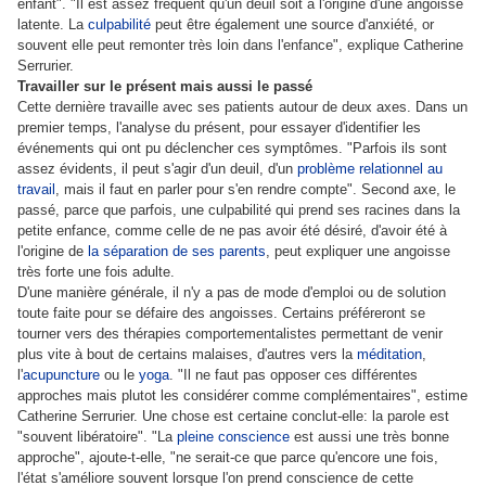
enfant". "Il est assez fréquent qu'un deuil soit à l'origine d'une angoisse
latente. La
culpabilité
peut être également une source d'anxiété, or
souvent elle peut remonter très loin dans l'enfance", explique Catherine
Serrurier.
Travailler sur le présent mais aussi le passé
Cette dernière travaille avec ses patients autour de deux axes. Dans un
premier temps, l'analyse du présent, pour essayer d'identifier les
événements qui ont pu déclencher ces symptômes. "Parfois ils sont
assez évidents, il peut s'agir d'un deuil, d'un
problème relationnel au
travail
, mais il faut en parler pour s'en rendre compte". Second axe, le
passé, parce que parfois, une culpabilité qui prend ses racines dans la
petite enfance, comme celle de ne pas avoir été désiré, d'avoir été à
l'origine de
la séparation de ses parents
, peut expliquer une angoisse
très forte une fois adulte.
D'une manière générale, il n'y a pas de mode d'emploi ou de solution
toute faite pour se défaire des angoisses. Certains préféreront se
tourner vers des thérapies comportementalistes permettant de venir
plus vite à bout de certains malaises, d'autres vers la
méditation
,
l'
acupuncture
ou le
yoga
. "Il ne faut pas opposer ces différentes
approches mais plutot les considérer comme complémentaires", estime
Catherine Serrurier. Une chose est certaine conclut-elle: la parole est
"souvent libératoire". "La
pleine conscience
est aussi une très bonne
approche", ajoute-t-elle, "ne serait-ce que parce qu'encore une fois,
l'état s'améliore souvent lorsque l'on prend conscience de cette