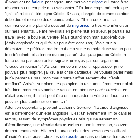
d'invoquer une
fatigue
passagère, une mauvaise
grippe
qui tarde à se
résorber ou un coup de mou saisonnier. "J'ai longtemps prétendu que
"ça" n'était rien", témoigne Cécile, 37 ans, chargée de communication
débordée et mère de deux jeunes enfants. "Il y a deux ans, j'ai
commencé à me plaindre souvent de
migraines
, à très vite m'énerver
sur mes enfants. Je me réveillais en pleine nuit en sueur, je partais au
travail avec la boule au ventre. Mais quand mon mari suggérait que
j'étais angoissée et qu'il fallait peut-être consulter, j'étais sur la
défensive. Je préférais mettre tout cela sur le compte d'une vie un peu
trop trépidante et attendre que ça passe". Jusqu'au jour où Cécile, à
force de ne pas écouter les signaux envoyés par son organisme
"craque en réunion". "J'ai commencé à me sentir oppressée, je ne
pouvais plus respirer, j'ai cru à la crise cardiaque. Je voulais parler mais
je n'y parvenais pas, mon coeur battait affreusement vite, c'était
terrifiant". Arrivés sur place, les pompiers la rassurent: "mon coeur allait
très bien, mais en revanche je venais de faire une
panic attack
et ça
n'était pas rien, il fallait peut-être enfin regarder la vérité en face, je ne
pouvais plus continuer comme ça."
Attention cependant, prévient Catherine Serrurier, "la crise d'angoisse
est à différencier d'un état angoissé. C'est un événement limité dans le
temps, assorti de symptômes physiques tels qu'une
sensation
d'étouffement
, une
tétanie des muscles
et une impression, souvent,
de mort imminente. Elle peut survenir chez des personnes souffrant
d'anxiété, mais aussi chez les
dépressifs
ou dans certaines formes de