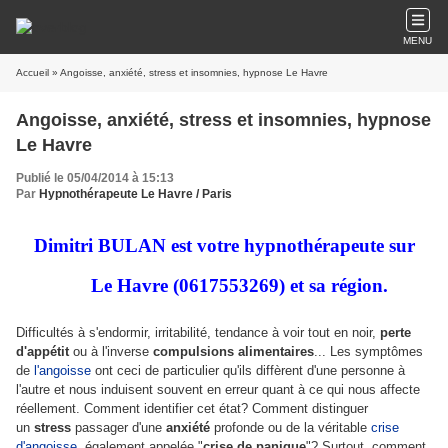
MENU
Accueil
» Angoisse, anxiété, stress et insomnies, hypnose Le Havre
Angoisse, anxiété, stress et insomnies, hypnose
Le Havre
Publié le 05/04/2014 à 15:13
Par
Hypnothérapeute Le Havre / Paris
Dimitri BULAN est votre hypnothérapeute sur
Le Havre (0617553269) et sa région.
Difficultés à s'endormir, irritabilité, tendance à voir tout en noir,
perte
d'appétit
ou à l'inverse
compulsions alimentaires
... Les symptômes
de
l'angoisse
ont ceci de particulier qu'ils diffèrent d'une personne à
l'autre et nous induisent souvent en erreur quant à ce qui nous affecte
réellement. Comment identifier cet état? Comment distinguer
un
stress
passager d'une
anxiété
profonde ou de la véritable
crise
d'angoisse
, également appelée "
crise de panique
"? Surtout, comment