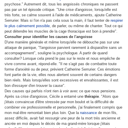
psychose." Autrement dit, tous les angoissés chroniques ne passent
pas par un tel épisode critique. "Une crise d'angoisse, lorsqu'elle est
très forte, se calme souvent à l'aide de médicaments, ajoute Catherine
Serrurier. Mais si l'on n'a pas cela sous la main, il faut tenter de
respirer
le plus calmement possible
, de parler, ou même de chanter. Tout ce qui
peut détendre les muscles de la cage thoracique est bon à prendre".
Consulter pour identifier les causes de l'angoisse
D'une manière générale et même lorsqu'elle ne débouche pas sur une
attaque de panique, "l'angoisse parvient rarement à disparaître sans un
accompagnement", souligne la psychologue. A partir de quand
consulter? Lorsque cela prend le pas sur le reste et nous empêche de
vivre comme avant, répond-elle. "Il ne s'agit pas de combattre toute
forme d'anxiété ou de peur, prévient Catherine Serrurier. Ces émotions
font partie de la vie, elles nous alertent souvent de certains dangers
bien réels. Mais lorsqu'elles sont excessives et envahissantes, il est
bon d'essayer d'en trouver la cause".
Des causes qui parfois n'ont rien à voir avec ce que nous pensions.
Après sa crise d'angoisse, Cécile a entamé une
thérapie
. "Alors que
j'étais convaincue d'être stressée par mon boulot et la difficulté de
combiner vie professionnelle et personnelle, j'ai finalement compris que
mon mal-être remontait bien plus loin. Que la
naissance
de mon fils,
assez difficile, avait fait ressurgir une peur de la mort très ancienne et
ancrée en moi depuis le décès de ma grand-mère lorsque j'étais