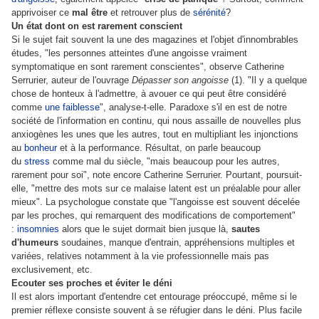
apprivoiser ce
mal être
et retrouver plus de
sérénité
?
Un état dont on est rarement conscient
Si le sujet fait souvent la une des magazines et l'objet d'innombrables
études, "les personnes atteintes d'une angoisse vraiment
symptomatique en sont rarement conscientes", observe Catherine
Serrurier, auteur de l'ouvrage
Dépasser son angoisse
(1). "Il y a quelque
chose de honteux à l'admettre, à avouer ce qui peut être considéré
comme
une faiblesse
", analyse-t-elle. Paradoxe s'il en est de notre
société de l'information en continu, qui nous assaille de nouvelles plus
anxiogènes les unes que les autres, tout en multipliant les injonctions
au
bonheur
et à la performance. Résultat, on parle beaucoup
du
stress
comme mal du siècle, "mais beaucoup pour les autres,
rarement pour soi", note encore Catherine Serrurier. Pourtant, poursuit-
elle, "mettre des mots sur ce malaise latent est un préalable pour aller
mieux". La psychologue constate que "l'angoisse est souvent décelée
par les proches, qui remarquent des modifications de comportement"
:
insomnies
alors que le sujet dormait bien jusque là,
sautes
d'humeurs
soudaines, manque d'entrain, appréhensions multiples et
variées, relatives notamment à la vie professionnelle mais pas
exclusivement, etc.
Ecouter ses proches et éviter le déni
Il est alors important d'entendre cet entourage préoccupé, même si le
premier réflexe consiste souvent à se réfugier dans le déni. Plus facile