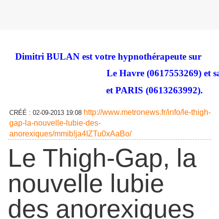
Dimitri BULAN est votre hypnothérapeute sur
Le Havre (0617553269) et sa
et
PARIS
(0613263992)
.
http://www.metronews.fr/info/le-thigh-
CRÉÉ :
02-09-2013 19:08
gap-la-nouvelle-lubie-des-
anorexiques/mmib!ja4IZTu0xAaBo/
Le Thigh-Gap, la
nouvelle lubie
des anorexiques