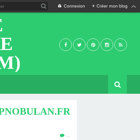
Connexion
+
Créer mon blog
E
RE
M)
PNOBULAN.FR
…