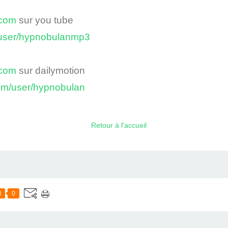
acom
sur you tube
/user/hypnobulanmp3
acom
sur dailymotion
com/user/hypnobulan
Retour à l'accueil
t
0