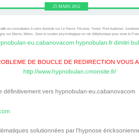
HRONOLOGIE
OGIQUE ET
RONOLOGIE
HÉRAPIE,
N NEURO
UTE LE
BULAN
N.FR
25
MARS
2012
NL AVEC
 VIE
IN)
IR
N
ille en consultation à votre domicile sur Le Havre, Fécamp, Yvetot, Pont Audemer, Jumièges,
gny sur Marne, Melun...
Suivi et soutien psychologique en rdv téléphonique pour toute la Fran
LAN
pnobulan-eu.cabanovacom hypnobulan.fr dimitri bu
ROBLEME DE BOUCLE DE REDIRECTION VOUS A
http://www.hypnobulan.cmonsite.fr/
e définitivement vers
hypnobulan-eu.cabanovacom
acom
blématiques
solutionnées
par l'hypnose éricksonienn