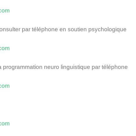
acom
onsulter par
téléphone
en soutien psychologique
acom
la programmation
neuro
linguistique par téléphone
acom
acom