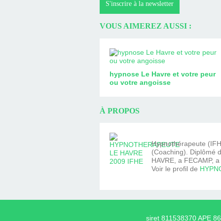
S'inscrire à la newsletter
VOUS AIMEREZ AUSSI :
hypnose Le Havre et votre peur
ou votre angoisse
À PROPOS
Hypnothérapeute (IFHE
(Coaching). Diplômé d
HAVRE, a FECAMP, a Y
Voir le profil de
HYPNO
siret 811538370 APE 869