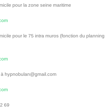
micile pour la zone
seine maritime
acom
micile pour le 75
intra muros (fonction du planning
acom
 à
hypnobulan@gmail.com
acom
32 69