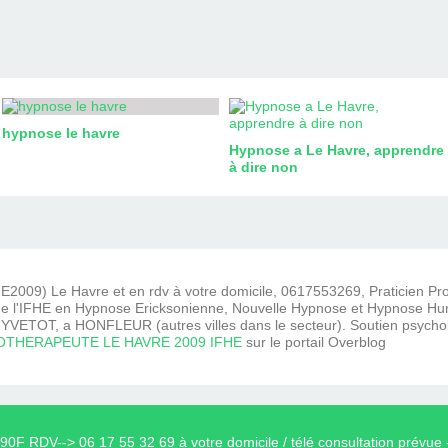
hypnose le havre
Hypnose a Le Havre, apprendre
à dire non
2009) Le Havre et en rdv à votre domicile, 0617553269, Praticien P
e l'IFHE en Hypnose Ericksonienne, Nouvelle Hypnose et Hypnose Hum
VETOT, a HONFLEUR (autres villes dans le secteur). Soutien psycho
THERAPEUTE LE HAVRE 2009 IFHE
sur le portail Overblog
0F RDV--> 06 17 55 32 69 à votre domicile / télé consultation prévu