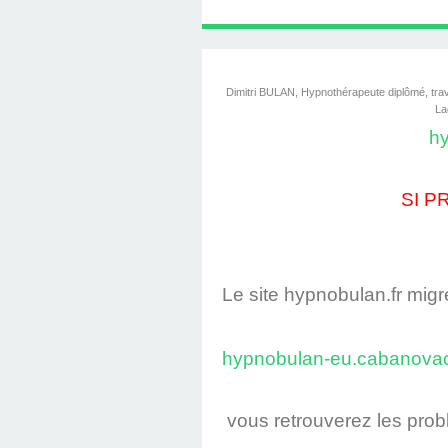
LINGUISTIQUE : C
SOUTIEN PSYCHOL
LINGUISTIQUE CH
TÉLÉPHONIQUE, T
PROGRAMMATIO
HYPNOTHÉRAPE
AVEC DIMITRI 
HYPNOBULA
SÉANCE
HAVRE
LINGUISTIQUE, P
COACHING DE
(SUITE ET F
S'EN SORT
PRATICIE
HAVRE
Dimitri BULAN, Hypnothérapeute diplômé, trava
La
DIMITRI BU
hy
SI P
Le site hypnobulan.fr migr
hypnobulan-eu.cabanov
vous retrouverez les pro