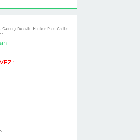
 Cabourg, Deauville, Honfleur, Paris, Chelles,
ce.
lan
VEZ :
e