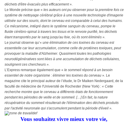
déchets d'être évacués plus efficacement ».
Le Monde précise que «
les auteurs ont pu observer pour la première fois ce
système de nettoyage cérébral grâce à une nouvelle technologie d'imagerie
utilisée sur des souris, dont le cerveau est comparable à celui des humains.
Ce mécanisme, intégré dans le système sanguin du cerveau, pompe le
fluide cérébro-spinal à travers les tissus et le renvoie purifié, les déchets
étant transportés par le sang jusqu'au foie, où ils sont éliminés ».
Le journal observe qu’«
une élimination de ces toxines du cerveau est
essentielle car leur accumulation, comme celle de protéines toxiques, peut
provoquer la maladie d'Alzheimer. Quasiment toutes les pathologies
neurodégénératives sont liées à une accumulation de déchets cellulaires,
soulignent ces chercheurs ».
L’Express remarque également que «
le sommeil répond à un besoin
essentiel de notre organisme : éliminer les toxines du cerveau
». Le
magazine cite le principal auteur de l’étude, le Dr Maiken Nedergaard, de la
faculté de médecine de l'Université de Rochester (New York) :
« Cette
recherche montre que le cerveau a différents états de fonctionnement
pendant les périodes de veille et de sommeil. […] En fait, la nature
récupératrice du sommeil résulterait de l'élimination des déchets produits
par l'activité neuronale qui s'accumulent pendant la période d'éveil ».
Vous souhaitez vivre mieux votre vie,