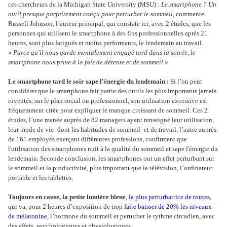
ces chercheurs de la Michigan State University (MSU) :
Le smartphone ? Un
outil presque parfaitement conçu pour perturber le sommeil,
commente
Russell Johnson, l’auteur principal, qui constate ici, avec 2 études, que les
personnes qui utilisent le smartphone à des fins professionnelles après 21
heures, sont plus fatigués et moins performants, le lendemain au travail.
«
Parce qu'il nous garde mentalement engagé tard dans la soirée, le
smartphone nous prive à la fois de détente et de sommeil
».
Le smartphone tard le soir sape l'énergie du lendemain :
Si l’on peut
considérer que le smartphone fait partie des outils les plus importants jamais
inventés, sur le plan social ou professionnel, son utilisation excessive est
fréquemment citée pour expliquer le manque croissant de sommeil. Ces 2
études, l’une menée auprès de 82 managers ayant renseigné leur utilisation,
leur mode de vie -dont les habitudes de sommeil- et de travail, l’autre auprès
de 161 employés exerçant différentes professions, confirment que
l'utilisation des smartphones nuit à la qualité du sommeil et sape l'énergie du
lendemain. Seconde conclusion, les smartphones ont un effet perturbant sur
le sommeil et la productivité, plus important que la télévision, l’ordinateur
portable et les tablettes.
Toujours en cause, la petite lumière bleue
,
la plus perturbatrice de toutes
,
qui va, pour 2 heures d’exposition de trop
faire baisser de 20% les niveaux
de mélatonine
, l’hormone du sommeil et perturber le rythme circadien, avec
des effets psychologiques et physiologiques.