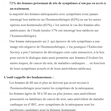
·
72% des femmes présentant de tels de symptômes n'ont pas eu accès à
un traitement
,
·
la majorité des femmes ménopausées avec symptômes n'ont jamais
interrogé leur médecin sur l'hormonothérapie (62%) ou sur les autres
options non-hormonales (61%), c’est surtout le cas des femmes afro-
américaines de l’étude (seules 17% ont interrogé leur médecin sur
l’hormonothérapie).
·
Une femme ménopausée sur 2 qui éprouve de tels symptômes a une
image très négative de l'hormonothérapie, c’est pourquoi l’Endocrine
Society a pris l’initiative de développer cette carte interactive, à la fois
pour ouvrir le dialogue mais aussi permettre aux femmes d’évaluer les
autres risques, de cancer du sein, de maladies cardiaques … en fonction
de leurs symptômes actuels et de leurs antécédents médicaux.
L’outil rappelle des fondamentaux :
·
Les femmes de 60 ans et plus ne doivent pas avoir recours à
l'hormonothérapie pour traiter les symptômes de la ménopause,
·
les femmes âgées de 50 à 59 ans ou plus jeunes, sans antécédents
personnels ou familiaux de cancer du sein, sans antécédent de maladie
cardiaque ou d’AVC, avec symptômes de la ménopause sont les
meilleures candidates pour la thérapie hormonale,