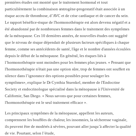
premières études ont montré que le traitement hormonal et tout
particulièrement la combinaison œstrogène-progestatif était associée à un
risque accru de thrombose, d’AVC et de crise cardiaque et de cancer du sein.
Le rapport bénéfice-risque de l'hormonothérapie est alors devenu négatif et a
été abandonné par de nombreuses femmes dans le traitement des symptômes
de la ménopause. Ces 10 dernières années, de nouvelles études ont suggéré
que le niveau de risque dépendait de plusieurs facteurs spécifiques à chaque
femme, comme ses antécédents de santé, l'âge et le nombre d'années écoulées
depuis le début de la ménopause. En général, les risques liés à
l’hormonothérapie sont moindres pour les femmes plus jeunes. « Pensant que
l'hormonothérapie n'était pas une option sûre, trop de femmes ont souffert en
silence dans l’ignorance des options possibles pour soulager les
symptômes», explique le Dr Cynthia Stuenkel, membre de l'Endocrine
Society et endocrinologue spécialisé dans la ménopause à l'Université de
Californie, San Diego. « Nous savons que pour certaines femmes,
l'hormonothérapie est le seul traitement efficace ».
Les principaux symptômes de la ménopause, appellent les auteurs,
comprennent les bouffées de chaleur, les insomnies, la sécheresse vaginale,
ils peuvent être de modérés à sévères, pouvant aller jusqu’à affecter la qualité
de vie. Pourtant, selon l’étude,