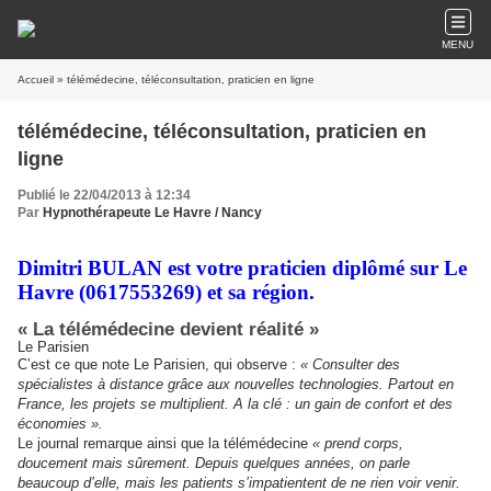
MENU
Accueil
» télémédecine, téléconsultation, praticien en ligne
télémédecine, téléconsultation, praticien en
ligne
Publié le 22/04/2013 à 12:34
Par
Hypnothérapeute Le Havre / Nancy
Dimitri BULAN est votre praticien diplômé sur
Le
Havre (0617553269) et sa région.
« La télémédecine devient réalité »
Le Parisien
C’est ce que note Le Parisien, qui observe :
« Consulter des
spécialistes à distance grâce aux nouvelles technologies. Partout en
France, les projets se multiplient. A la clé : un gain de confort et des
économies ».
Le journal remarque ainsi que la télémédecine
« prend corps,
doucement mais sûrement. Depuis quelques années, on parle
beaucoup d’elle, mais les patients s’impatientent de ne rien voir venir.