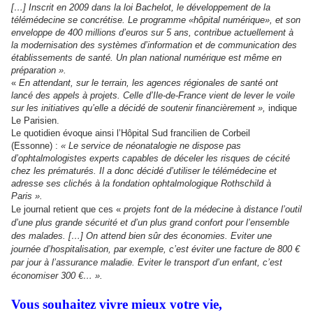
[…] Inscrit en 2009 dans la loi Bachelot, le développement de la
télémédecine se concrétise. Le programme «hôpital numérique», et son
enveloppe de 400 millions d’euros sur 5 ans, contribue actuellement à
la modernisation des systèmes d’information et de communication des
établissements de santé. Un plan national numérique est même en
préparation ».
«
En attendant, sur le terrain, les agences régionales de santé ont
lancé des appels à projets. Celle d’Ile-de-France vient de lever le voile
sur les initiatives qu’elle a décidé de soutenir financièrement »,
indique
Le Parisien.
Le quotidien évoque ainsi l’Hôpital Sud francilien de Corbeil
(Essonne) :
« Le service de néonatalogie ne dispose pas
d’ophtalmologistes experts capables de déceler les risques de cécité
chez les prématurés. Il a donc décidé d’utiliser le télémédecine et
adresse ses clichés à la fondation ophtalmologique Rothschild à
Paris ».
Le journal retient que ces «
projets font de la médecine à distance l’outil
d’une plus grande sécurité et d’un plus grand confort pour l’ensemble
des malades. […] On attend bien sûr des économies. Eviter une
journée d’hospitalisation, par exemple, c’est éviter une facture de 800 €
par jour à l’assurance maladie. Eviter le transport d’un enfant, c’est
économiser 300 €… ».
Vous souhaitez vivre mieux votre vie,