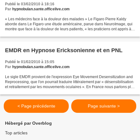
Publié le 03/02/2010 à 18:16
Par
hypnobulan.sante.officelive.com
« Les médecins face à la douleur des malades » Le Figaro Pierre Kaldy
aborde dans Le Figaro une étude américaine, parue dans NeuroImage, qui
montre que face à la douleur de leurs patients, « les praticiens ont appris à
gérer leurs émotions pour garder...
EMDR en Hypnose Ericksonienne et en PNL
Publié le 01/02/2010 à 15:05
Par
hypnobulan.sante.officelive.com
Le sigle EMDR provient de l'expression Eye Movement Desensitization and
Reprocessing, que l'on pourrait traduire littéralement par « désensibilisation
et retraitement par les mouvements oculaires ». En France nous parlons plus
simplement d' " intégration...
< Page précédente
Page suivante >
Hébergé par Overblog
Top articles