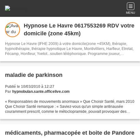
MENU
Hypnose Le Havre 0617553269 RDV votre
domicile (zone 45km)
Hypnose Le Havre (IFHE 2009) à votre domicile(zone +45KM), thérapie,
hypnothérapie, thérapie hypnotique Le Havre, Montivilliers, Harfleur, Etretat,
Fécamp, Honfleur, Yvetot...soutien téléphonique. Programme joueur,
alcoolisme, drogue, tabac, dépression, victime, de pervers (e) narcissique.
hypnose, phobie, confiance, insomnie, régression ect
maladie de parkinson
Publié le 10/03/2010 à 12:27
Par
hypnobulan.sante.officelive.com
« Responsables de mouvements anormaux » Que Choisir Santé, mars 2010
Que Choisir Santé remarque : « Saviez-vous qu'un simple antinausée
couramment prescrit, comme le métoclopramide, pouvait provoquer des
troubles équivalents à ceux de la maladie de Parkinson...
médicaments, pharmacopée et boite de Pandore