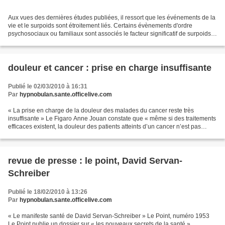
Aux vues des dernières études publiées, il ressort que les événements de la
vie et le surpoids sont étroitement liés. Certains évènements d'ordre
psychosociaux ou familiaux sont associés le facteur significatif de surpoids
chez les femmes ou chez les...
douleur et cancer : prise en charge insuffisante
Publié le 02/03/2010 à 16:31
Par
hypnobulan.sante.officelive.com
« La prise en charge de la douleur des malades du cancer reste très
insuffisante » Le Figaro Anne Jouan constate que « même si des traitements
efficaces existent, la douleur des patients atteints d’un cancer n’est pas
partout prise en charge de la même...
revue de presse : le point, David Servan-
Schreiber
Publié le 18/02/2010 à 13:26
Par
hypnobulan.sante.officelive.com
« Le manifeste santé de David Servan-Schreiber » Le Point, numéro 1953
Le Point publie un dossier sur « les nouveaux secrets de la santé »,