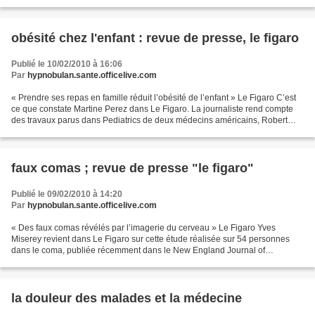
soutien psychologique en rdv téléphonique...
obésité chez l'enfant : revue de presse, le figaro
Publié le 10/02/2010 à 16:06
Par
hypnobulan.sante.officelive.com
« Prendre ses repas en famille réduit l’obésité de l’enfant » Le Figaro C’est
ce que constate Martine Perez dans Le Figaro. La journaliste rend compte
des travaux parus dans Pediatrics de deux médecins américains, Robert
Whitaker et Sarah Anderson, qui...
faux comas ; revue de presse "le figaro"
Publié le 09/02/2010 à 14:20
Par
hypnobulan.sante.officelive.com
« Des faux comas révélés par l’imagerie du cerveau » Le Figaro Yves
Miserey revient dans Le Figaro sur cette étude réalisée sur 54 personnes
dans le coma, publiée récemment dans le New England Journal of
Medicine, qui « a permis de découvrir des signes...
la douleur des malades et la médecine