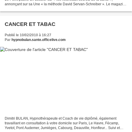
annonçant sur sa Une « la méthode David Servan-Schreiber ». Le magazine
indique que le médecin « propose une version...
CANCER ET TABAC
Publié le 10/02/2010 à 16:27
Par
hypnobulan.sante.officelive.com
Dimitri BULAN, Hypnothérapeute et Coach de vie diplômé, également
travaillant en consultation à votre domicile sur Paris, Le Havre, Fécamp,
Yvetot, Pont Audemer, Jumièges, Cabourg, Deauville, Honfleur... Suivi et