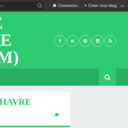
Connexion
+
Créer mon blog
E
RE
M)
 HAVRE
…