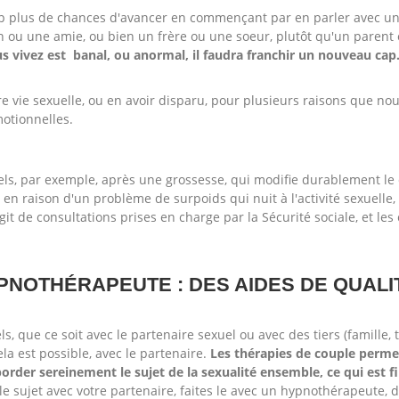
 plus de chances d'avancer en commençant par en parler avec u
n ou une amie, ou bien un frère ou une soeur, plutôt qu'un parent 
s vivez est banal, ou anormal, il faudra franchir un nouveau cap
tre vie sexuelle, ou en avoir disparu, pour plusieurs raisons que no
émotionnelles.
nels, par exemple, après une grossesse, qui modifie durablement le
 en raison d'un problème de surpoids qui nuit à l'activité sexuelle,
agit de consultations prises en charge par la Sécurité sociale, et le
PNOTHÉRAPEUTE : DES AIDES DE QUALI
ls, que ce soit avec le partenaire sexuel ou avec des tiers (famille, t
la est possible, avec le partenaire.
Les thérapies de couple perme
border sereinement le sujet de la sexualité ensemble, ce qui est 
le sujet avec votre partenaire, faites le avec un hypnothérapeute, 