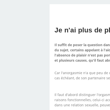
LINGUISTIQUE : C
SOUTIEN PSYCHOL
LINGUISTIQUE CH
TÉLÉPHONIQUE, T
PROGRAMMATIO
HYPNOTHÉRAPE
AVEC DIMITRI 
HYPNOBULA
SÉANCE
HAVRE
LINGUISTIQUE, P
COACHING DE
(SUITE ET F
S'EN SORT
PRATICIE
HAVRE
Je n'ai plus de pl
DIMITRI BU
Il suffit de poser la question d
du sujet, certains appelant à l'a
l'absence de plaisir n'est pas po
et plusieurs causes, qu'il faut a
Car l'anorgasmie n'a que peu de ch
cas échéant, de son partenaire se
Il faut d'abord distinguer l'org
raisons fonctionnelles, celui-ci a
dans une relation sexuelle, peuve