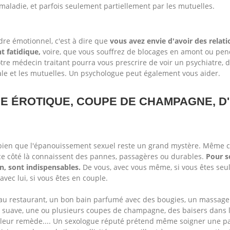
maladie, et parfois seulement partiellement par les mutuelles.
rdre émotionnel, c'est à dire que
vous avez envie d'avoir des relati
 fatidique,
voire, que vous souffrez de blocages en amont ou penda
tre médecin traitant pourra vous prescrire de voir un psychiatre, d
ale et les mutuelles. Un psychologue peut également vous aider.
E ÉROTIQUE, COUPE DE CHAMPAGNE, D
s bien que l'épanouissement sexuel reste un grand mystère. Même 
ce côté là connaissent des pannes, passagères ou durables.
Pour so
on, sont indispensables.
De vous, avec vous même, si vous êtes seul
 avec lui, si vous êtes en couple.
 au restaurant, un bon bain parfumé avec des bougies, un massag
 suave, une ou plusieurs coupes de champagne, des baisers dans l
illeur remède.... Un sexologue réputé prétend même soigner une par