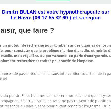
HRONOLOGIE
OGIQUE ET
RONOLOGIE
HÉRAPIE,
N NEURO
UTE LE
BULAN
N.FR
Dimitri BULAN est votre hypnothérapeute sur
NL AVEC
 VIE
IN)
IR
N
Le Havre
(06 17 55 32 69 ) et sa région
aisir, que faire ?
LAN
ans un moteur de recherche pour tomber sur des dizaines de foru
ide, pour constater que le problème n'a rien d'anodin, et mérite d
nctuelle, mais régulière, ou permanente, on parle d'anorgasmie. El
bsolument rechercher et traiter pour sortir de l'impasse.
ances de passer toute seule, sans intervention ou action de la part
xuel.
asme du plaisir. Si les hommes connaissent normalement quasi syst
ccompagnant l'éjaculation, ils peuvent ne pas ressentir de plaisir e
nt ressentir du plaisir, sans pour autant connaître l'orgasme. Ou 