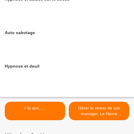
Auto sabotage
Hypnose et deuil
< le son......
Gérer le stress de son
manager, Le Havre
hypnothérapeute >