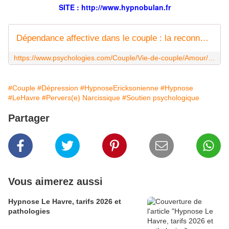
SITE : http://
www.hypnobulan.fr
Dépendance affective dans le couple : la reconnaître, s'en sortir
https://www.psychologies.com/Couple/Vie-de-couple/Amour/Articles-et-Dossiers/Dependance-affective-dans-le-couple-la-reconnaitre-s-en-sortir?fbclid=IwAR1er7XaxKIqCfX7WY2uiGmJfhos29DSizPvojz02v6uqdKWYk9ZOGQ3M9U
#Couple
#Dépression
#HypnoseEricksonienne
#Hypnose
#LeHavre
#Pervers(e) Narcissique
#Soutien psychologique
Partager
Vous aimerez aussi
Hypnose Le Havre, tarifs 2026 et
pathologies