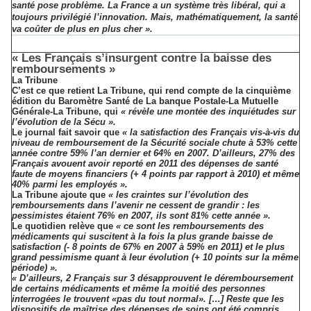
santé pose problème. La France a un système très libéral, qui a
toujours privilégié l’innovation. Mais, mathématiquement, la santé
va coûter de plus en plus cher ».
« Les Français s’insurgent contre la baisse des
remboursements »
La Tribune
C’est ce que retient La Tribune, qui rend compte de la cinquième
édition du Baromètre Santé de La banque Postale-La Mutuelle
Générale-La Tribune, qui
« révèle une montée des inquiétudes sur
l’évolution de la Sécu ».
Le journal fait savoir que
« la satisfaction des Français vis-à-vis du
niveau de remboursement de la Sécurité sociale chute à 53% cette
année contre 59% l’an dernier et 64% en 2007. D’ailleurs, 27% des
Français avouent avoir reporté en 2011 des dépenses de santé
faute de moyens financiers (+ 4 points par rapport à 2010) et même
40% parmi les employés ».
La Tribune ajoute que
« les craintes sur l’évolution des
remboursements dans l’avenir ne cessent de grandir : les
pessimistes étaient 76% en 2007, ils sont 81% cette année ».
Le quotidien relève que
« ce sont les remboursements des
médicaments qui suscitent à la fois la plus grande baisse de
satisfaction (- 8 points de 67% en 2007 à 59% en 2011) et le plus
grand pessimisme quant à leur évolution (+ 10 points sur la même
période) ».
« D’ailleurs, 2 Français sur 3 désapprouvent le déremboursement
de certains médicaments et même la moitié des personnes
interrogées le trouvent «pas du tout normal». […] Reste que les
dispositifs de maîtrise des dépenses de soins ont été compris.