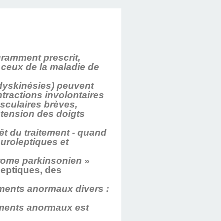
ramment prescrit,
ceux de la maladie de
yskinésies) peuvent
tractions involontaires
sculaires brèves,
tension des doigts
rêt du traitement - quand
euroleptiques et
ome parkinsonien
»
leptiques, des
ents anormaux divers :
ments anormaux est