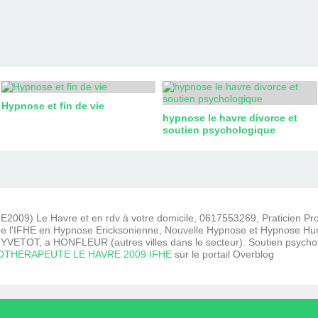
Hypnose et fin de vie
hypnose le havre divorce et
soutien psychologique
2009) Le Havre et en rdv à votre domicile, 0617553269, Praticien P
e l'IFHE en Hypnose Ericksonienne, Nouvelle Hypnose et Hypnose Hum
VETOT, a HONFLEUR (autres villes dans le secteur). Soutien psycho
THERAPEUTE LE HAVRE 2009 IFHE
sur le portail Overblog