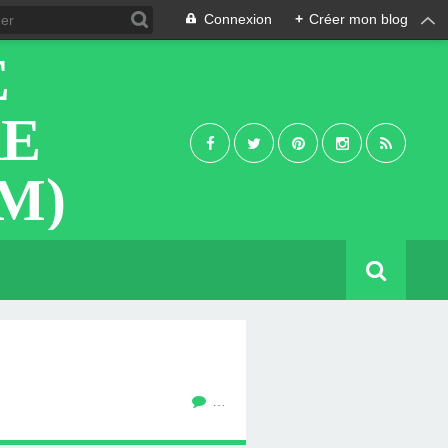
Connexion
+
Créer mon blog
E
RE
M)
…