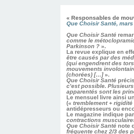
LINGUISTIQUE : C
SOUTIEN PSYCHOL
LINGUISTIQUE CH
TÉLÉPHONIQUE, T
PROGRAMMATIO
HYPNOTHÉRAPE
AVEC DIMITRI 
HYPNOBULA
SÉANCE
HAVRE
« Responsables de mou
LINGUISTIQUE, P
COACHING DE
(SUITE ET F
S'EN SORT
PRATICIE
HAVRE
Que Choisir Santé, mars
Que Choisir Santé
remar
DIMITRI BU
comme le métoclopramide
Parkinson ?
».
La revue explique en eff
être causés par des médi
(qui engendrent des tor
mouvements involontaire
(chorées) […]
».
Que Choisir Santé
préci
c'est possible. Plusieur
apparentés sont les pri
Le mensuel livre ainsi 
(«
tremblement + rigidité
antidépresseurs ou enco
Le magazine indique par
contractions musculaire
Que Choisir Santé
note 
fréquente chez 2/3 des p