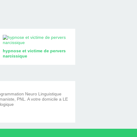
hypnose et victime de pervers
narcissique
rogrammation Neuro Linguistique
aniste, PNL. A votre domicile a LE
logique