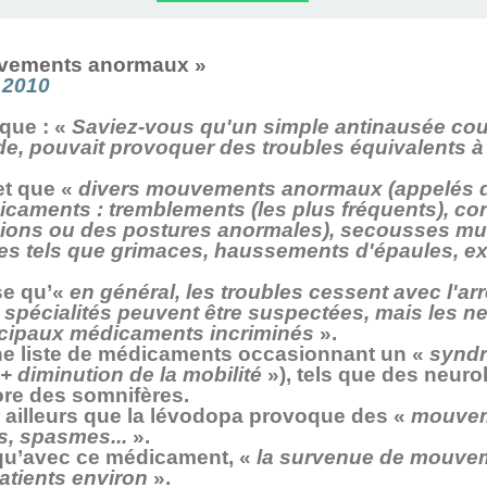
HRONOLOGIE
OGIQUE ET
RONOLOGIE
HÉRAPIE,
N NEURO
UTE LE
BULAN
N.FR
vements anormaux »
NL AVEC
 VIE
IN)
IR
N
 2010
que : «
Saviez-vous qu'un simple antinausée cou
LAN
, pouvait provoquer des troubles équivalents à 
et que «
divers mouvements anormaux (appelés d
caments : tremblements (les plus fréquents), con
sions ou des postures anormales), secousses mu
s tels que grimaces, haussements d'épaules, ex
se qu’«
en général, les troubles cessent avec l'ar
s spécialités peuvent être suspectées, mais les n
ncipaux médicaments incriminés
».
une liste de médicaments occasionnant un «
syndr
 + diminution de la mobilité
»), tels que des neuro
re des somnifères.
 ailleurs que la lévodopa provoque des «
mouvem
s, spasmes...
».
qu’avec ce médicament, «
la survenue de mouve
atients environ
».