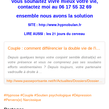
Vous souhaitez vivre mieux votre vie,
contactez moi au 06 17 55 32 69
ensemble nous avons la solution
SITE : http://
www.hypnobulan.fr
LIRE AUSSI : les
21 jours
du cerveau
Couple : comment différencier la double vie de l'infidélité ?
Depuis quelques temps votre conjoint semble distrait(e) en
votre présence et vous ne comprenez pas ses soudains
efforts vestimentaires ? Depuis toujours, votre partenaire
vadrouille à droite à ...
http://www.passeportsante.net/fr/Actualites/Dossiers/DossierComplexe.aspx?doc=couple-comment-differencier-la-double-vie-de-l-infidelite
#Hypnose
#Couple
#Soutien psychologique
#Dépression
#Pervers(e) Narcissique